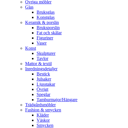
Övriga möbler
Glas
Bruksglas
Konstglas
Keramik & porslin
Bruksporslin
Fat och skålar
Figuriner
Vaser
Konst
Skulpturer
Tavlor
Mattor & textil
Inredningsdetaljer
Bestick
Julsaker
Ljusstakar
Övrigt
Speglar
Tamburmajor/Hängare
Trädgårdsmöbler
Fashion & smycken
Kläder
Väskor
Smycken