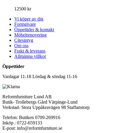
12500
kr
Vi köper av dig
Formgivare
Öppettider & kontakt
Möbelrenovering
Citesintyg
Om oss
Frakt & leverans
Allmänna villkor
Öppettider
Vardagar 11-18 Lördag & söndag 11-16
Reformfurniture Lund AB
Butik- Trollebergs Gård Värpinge-Lund
Verkstad- Stora Uppåkravägen 98 Staffanstorp
Telefon: Butiken 0709-269916
Inköp : 0722-659133
E-post: info@reformfurniture.se