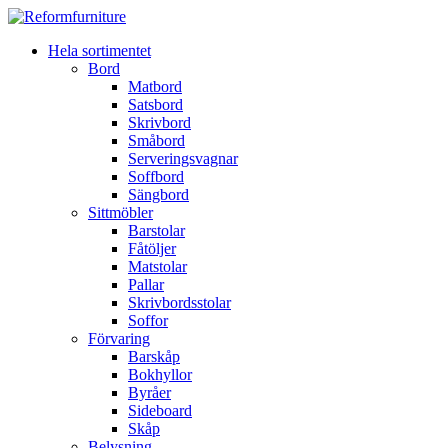
Hela sortimentet
Bord
Matbord
Satsbord
Skrivbord
Småbord
Serveringsvagnar
Soffbord
Sängbord
Sittmöbler
Barstolar
Fåtöljer
Matstolar
Pallar
Skrivbordsstolar
Soffor
Förvaring
Barskåp
Bokhyllor
Byråer
Sideboard
Skåp
Belysning