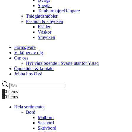
Övrigt
Speglar
Tamburmajor/Hängare
Trädgårdsmöbler
Fashion & smycken
Kläder
Väskor
Smycken
Formgivare
Vi köper av dig
Om oss
Hyr våra boende i Svarte utanför Ystad
Öppettider & kontakt
Jobba hos Oss!
Produktsökning
0
0 items
0
0 items
Hela sortimentet
Bord
Matbord
Satsbord
Skrivbord