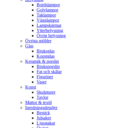
Bordslampor
Golvlampor
Taklampor
Vägglampor
Lampskärmar
Ytterbelysning
Övrig belysning
Övriga möbler
Glas
Bruksglas
Konstglas
Keramik & porslin
Bruksporslin
Fat och skålar
Figuriner
Vaser
Konst
Skulpturer
Tavlor
Mattor & textil
Inredningsdetaljer
Bestick
Julsaker
Ljusstakar