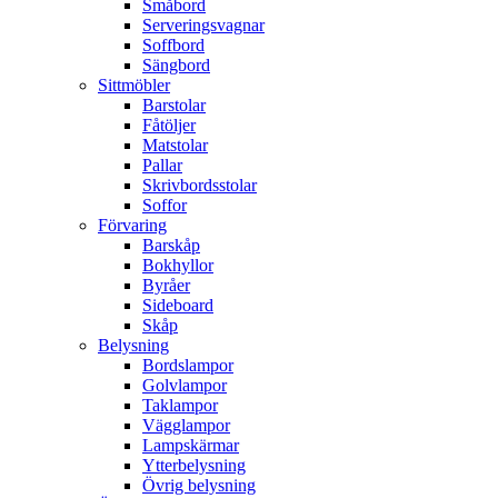
Småbord
Serveringsvagnar
Soffbord
Sängbord
Sittmöbler
Barstolar
Fåtöljer
Matstolar
Pallar
Skrivbordsstolar
Soffor
Förvaring
Barskåp
Bokhyllor
Byråer
Sideboard
Skåp
Belysning
Bordslampor
Golvlampor
Taklampor
Vägglampor
Lampskärmar
Ytterbelysning
Övrig belysning