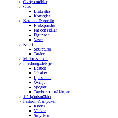
Övriga möbler
Glas
Bruksglas
Konstglas
Keramik & porslin
Bruksporslin
Fat och skålar
Figuriner
Vaser
Konst
Skulpturer
Tavlor
Mattor & textil
Inredningsdetaljer
Bestick
Julsaker
Ljusstakar
Övrigt
Speglar
Tamburmajor/Hängare
Trädgårdsmöbler
Fashion & smycken
Kläder
Väskor
Smycken