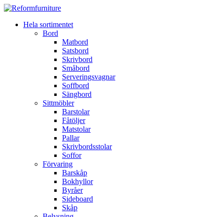
Hela sortimentet
Bord
Matbord
Satsbord
Skrivbord
Småbord
Serveringsvagnar
Soffbord
Sängbord
Sittmöbler
Barstolar
Fåtöljer
Matstolar
Pallar
Skrivbordsstolar
Soffor
Förvaring
Barskåp
Bokhyllor
Byråer
Sideboard
Skåp
Belysning