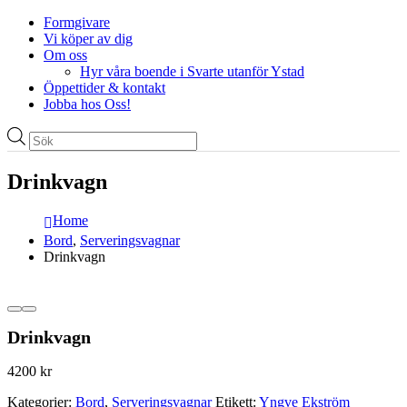
Formgivare
Vi köper av dig
Om oss
Hyr våra boende i Svarte utanför Ystad
Öppettider & kontakt
Jobba hos Oss!
Produktsökning
Drinkvagn
Home
Bord
,
Serveringsvagnar
Drinkvagn
Drinkvagn
4200
kr
Kategorier:
Bord
,
Serveringsvagnar
Etikett:
Yngve Ekström