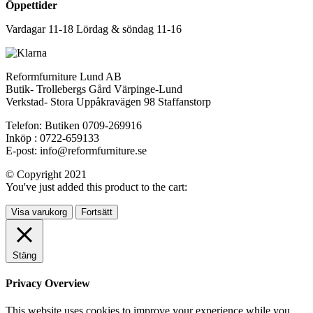
Öppettider
Vardagar 11-18 Lördag & söndag 11-16
Reformfurniture Lund AB
Butik- Trollebergs Gård Värpinge-Lund
Verkstad- Stora Uppåkravägen 98 Staffanstorp
Telefon: Butiken 0709-269916
Inköp : 0722-659133
E-post: info@reformfurniture.se
© Copyright 2021
You've just added this product to the cart:
Visa varukorg
Fortsätt
Stäng
Privacy Overview
This website uses cookies to improve your experience while you