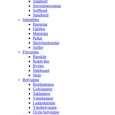
Småbord
Serveringsvagnar
Soffbord
Sängbord
Sittmöbler
Barstolar
Fåtöljer
Matstolar
Pallar
Skrivbordsstolar
Soffor
Förvaring
Barskåp
Bokhyllor
Byråer
Sideboard
Skåp
Belysning
Bordslampor
Golvlampor
Taklampor
Vägglampor
Lampskärmar
Ytterbelysning
Övrig belysning