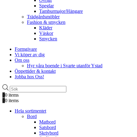
Övrigt
Speglar
Tamburmajor/Hängare
Trädgårdsmöbler
Fashion & smycken
Kläder
Väskor
Smycken
Formgivare
Vi köper av dig
Om oss
Hyr våra boende i Svarte utanför Ystad
Öppettider & kontakt
Jobba hos Oss!
Produktsökning
0
0 items
0
0 items
Hela sortimentet
Bord
Matbord
Satsbord
Skrivbord