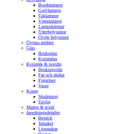
Bordslampor
Golvlampor
Taklampor
Vägglampor
Lampskärmar
Ytterbelysning
Övrig belysning
Övriga möbler
Glas
Bruksglas
Konstglas
Keramik & porslin
Bruksporslin
Fat och skålar
Figuriner
Vaser
Konst
Skulpturer
Tavlor
Mattor & textil
Inredningsdetaljer
Bestick
Julsaker
Ljusstakar