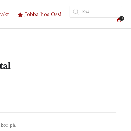
Produktsökning
takt
Jobba hos Oss!
0
tal
skor på.