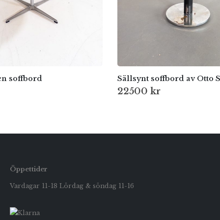
en soffbord
22500
kr
Öppettider
Vardagar 11-18 Lördag & söndag 11-16