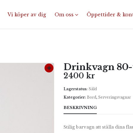
Vi köper av dig
Om oss
Öppettider & kon
Drinkvagn 80-
2400
kr
Lagerstatus:
Såld
Kategorier:
Bord
,
Serveringsvagnar
BESKRIVNING
Stilig barvagn att ställa dina fla