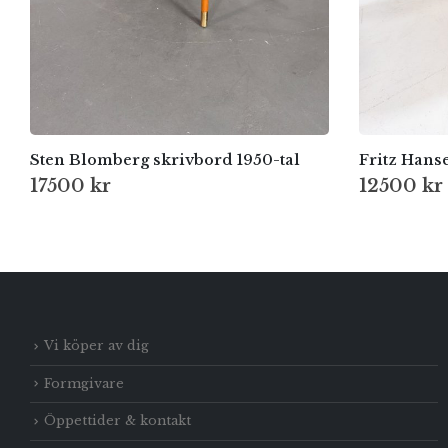
Sten Blomberg skrivbord 1950-tal
Fritz Hans
17500
kr
12500
kr
Vi köper av dig
Formgivare
Öppettider & kontakt