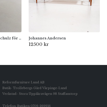
Sällsynt soffbord av Otto Schulz för Boet, Göteborg, 1930-tal
Johannes Andersen
12500
kr
Reformfurniture Lund AB
Butik- Trollebergs Gård Värpinge-Lund
Verkstad- Stora Uppåkravägen 98 Staffanstorp
Telefon: Butiken 0709-269916