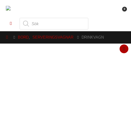
0
Produktsökning
BORD
,
SERVERINGSVAGNAR
DRINKVAGN