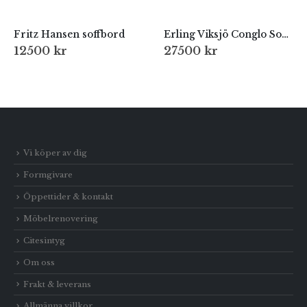
Fritz Hansen soffbord
Erling Viksjö Conglo Soffbord
12500
kr
27500
kr
Vi köper av dig
Formgivare
Öppettider & kontakt
Möbelrenovering
Citesintyg
Om oss
Frakt & leverans
Allmänna villkor