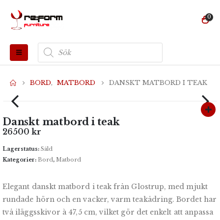
0
Produktsökning
BORD
,
MATBORD
DANSKT MATBORD I TEAK
Danskt matbord i teak
26500
kr
Lagerstatus:
Såld
Kategorier:
Bord
,
Matbord
Elegant danskt matbord i teak från Glostrup, med mjukt
rundade hörn och en vacker, varm teakådring. Bordet har
två iläggsskivor à 47,5 cm, vilket gör det enkelt att anpassa