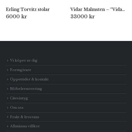
Erling Torvitz stolar
Vidar Malmsten – “Vidars Stol”
6000
kr
33000
kr
Vi köper av dig
Formgivare
Öppettider & kontakt
Möbelrenovering
Citesintyg
Om oss
Frakt & leverans
Allmänna villkor