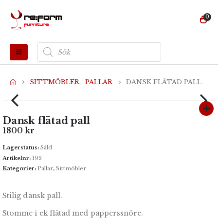
0
Produktsökning
SITTMÖBLER
,
PALLAR
DANSK FLÄTAD PALL
Dansk flätad pall
1800
kr
Lagerstatus:
Såld
Artikelnr:
192
Kategorier:
Pallar
,
Sittmöbler
Stilig dansk pall.
Stomme i ek flätad med papperssnöre.