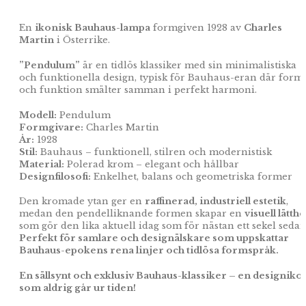
En
ikonisk Bauhaus-lampa
formgiven 1928 av
Charles
Martin
i Österrike.
”Pendulum”
är en tidlös klassiker med sin minimalistiska
och funktionella design, typisk för Bauhaus-eran där form
och funktion smälter samman i perfekt harmoni.
Modell:
Pendulum
Formgivare:
Charles Martin
År:
1928
Stil:
Bauhaus – funktionell, stilren och modernistisk
Material:
Polerad krom – elegant och hållbar
Designfilosofi:
Enkelhet, balans och geometriska former
Den kromade ytan ger en
raffinerad, industriell estetik
,
medan den pendelliknande formen skapar en
visuell lätthe
som gör den lika aktuell idag som för nästan ett sekel sedan
Perfekt för samlare och designälskare som uppskattar
Bauhaus-epokens rena linjer och tidlösa formspråk.
En sällsynt och exklusiv Bauhaus-klassiker – en designiko
som aldrig går ur tiden!