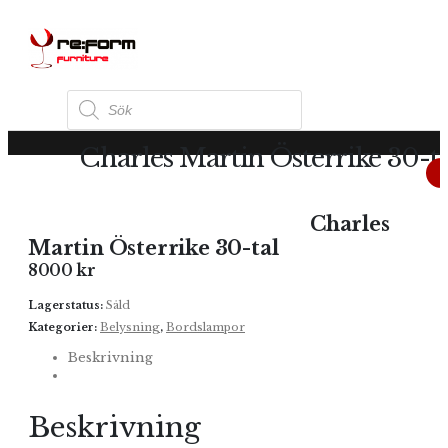
Produktsökning
Charles Martin Österrike 30-ta
BELYSNING
,
BORDSLAMPOR
CHARLES MARTIN ÖSTERRIKE 30-TAL
Charles
Martin Österrike 30-tal
8000
kr
Lagerstatus:
Såld
Kategorier:
Belysning
,
Bordslampor
Beskrivning
Beskrivning