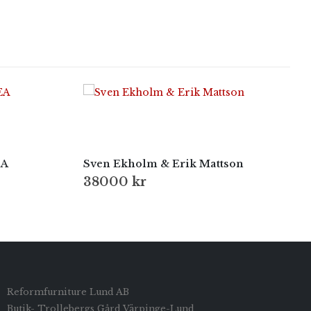
EA
Sven Ekholm & Erik Mattson
38000
kr
Reformfurniture Lund AB
Butik- Trollebergs Gård Värpinge-Lund