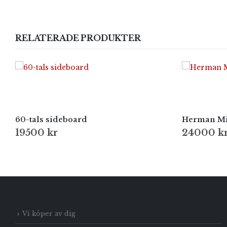
RELATERADE PRODUKTER
60-tals sideboard
Herman Mil
19500
kr
24000
k
Vi köper av dig