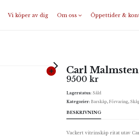
Vi köper av dig
Om oss
Öppettider & kon
Carl Malmsten
9500
kr
Lagerstatus:
Såld
Kategorier:
Barskåp
,
Förvaring
,
Skå
BESKRIVNING
Vackert vitrinskåp ritat utav C