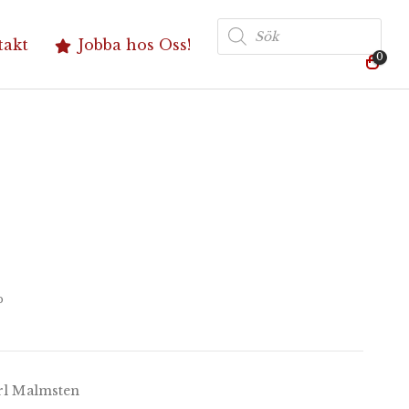
Produktsökning
takt
Jobba hos Oss!
0
p
arl Malmsten