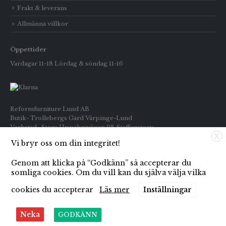
Frakt & leverans
Allmänna villkor
Öppettider
Vardagar 11-18 Lördag & söndag 11-16
Reformfurniture Lund AB
Butik- Trollebergs Gård Värpinge-Lund
Verkstad- Stora Uppåkravägen 98 Staffanstorp
X
Vi bryr oss om din integritet!
Telefon: Butiken 0709-269916
Inköp : 0722-659133
Genom att klicka på “Godkänn” så accepterar du
E-post: info@reformfurniture.se
somliga cookies. Om du vill kan du själva välja vilka
cookies du accepterar
Läs mer
Inställningar
Neka
GODKÄNN
© Copyright 2021