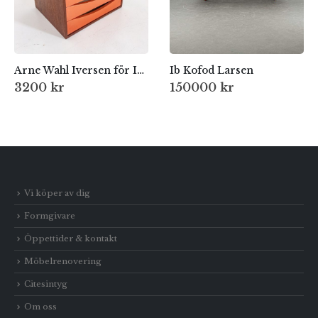
Arne Wahl Iversen för IKEA
Ib Kofod Larsen
3200
kr
150000
kr
Vi köper av dig
Formgivare
Öppettider & kontakt
Möbelrenovering
Citesintyg
Om oss