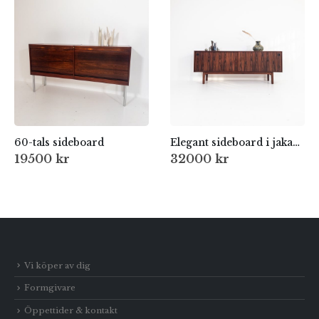
60-tals sideboard
Elegant sideboard i jakaranda – Omann Jun, Danmark 1960-tal
19500
kr
32000
kr
Vi köper av dig
Formgivare
Öppettider & kontakt