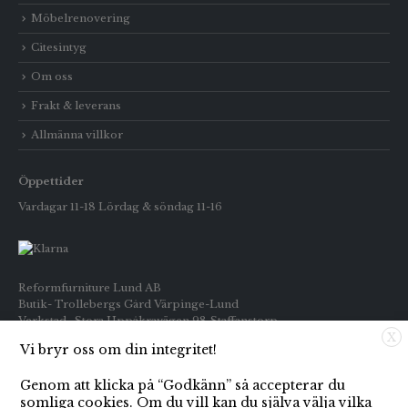
Möbelrenovering
Citesintyg
Om oss
Frakt & leverans
Allmänna villkor
Öppettider
Vardagar 11-18 Lördag & söndag 11-16
Reformfurniture Lund AB
Butik- Trollebergs Gård Värpinge-Lund
Verkstad- Stora Uppåkravägen 98 Staffanstorp
X
Vi bryr oss om din integritet!
Telefon: Butiken 0709-269916
Inköp : 0722-659133
Genom att klicka på “Godkänn” så accepterar du
E-post: info@reformfurniture.se
somliga cookies. Om du vill kan du själva välja vilka