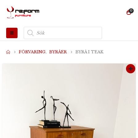
0
Produktsökning
FÖRVARING
,
BYRÅER
BYRÅ I TEAK