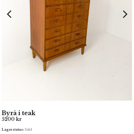
Byrå i teak
5200
kr
Lagerstatus:
Såld