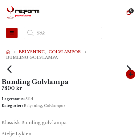
0
Produktsökning
BELYSNING
,
GOLVLAMPOR
BUMLING GOLVLAMPA
Bumling Golvlampa
7800
kr
Lagerstatus:
Såld
Kategorier:
Belysning
,
Golvlampor
Klassisk Bumling golvlampa
Atelje Lykten