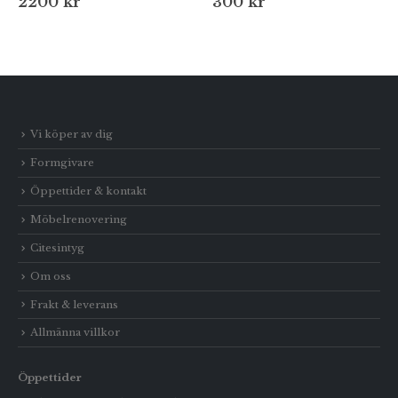
2200
kr
300
kr
Vi köper av dig
Formgivare
Öppettider & kontakt
Möbelrenovering
Citesintyg
Om oss
Frakt & leverans
Allmänna villkor
Öppettider