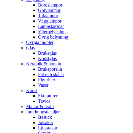
Bordslampor
Golvlampor
Taklampor
Vägglampor
Lampskärmar
Ytterbelysning
Övrig belysning
Övriga möbler
Glas
Bruksglas
Konstglas
Keramik & porslin
Bruksporslin
Fat och skålar
Figuriner
Vaser
Konst
Skulpturer
Tavlor
Mattor & textil
Inredningsdetaljer
Bestick
Julsaker
Ljusstakar