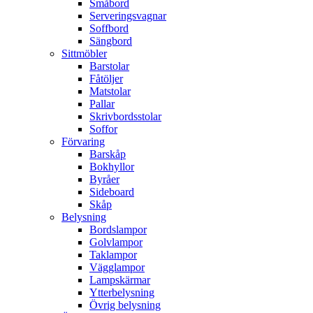
Småbord
Serveringsvagnar
Soffbord
Sängbord
Sittmöbler
Barstolar
Fåtöljer
Matstolar
Pallar
Skrivbordsstolar
Soffor
Förvaring
Barskåp
Bokhyllor
Byråer
Sideboard
Skåp
Belysning
Bordslampor
Golvlampor
Taklampor
Vägglampor
Lampskärmar
Ytterbelysning
Övrig belysning