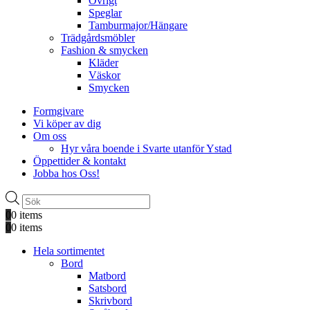
Övrigt
Speglar
Tamburmajor/Hängare
Trädgårdsmöbler
Fashion & smycken
Kläder
Väskor
Smycken
Formgivare
Vi köper av dig
Om oss
Hyr våra boende i Svarte utanför Ystad
Öppettider & kontakt
Jobba hos Oss!
Produktsökning
0
0 items
0
0 items
Hela sortimentet
Bord
Matbord
Satsbord
Skrivbord