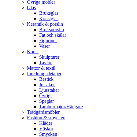
Övriga möbler
Glas
Bruksglas
Konstglas
Keramik & porslin
Bruksporslin
Fat och skålar
Figuriner
Vaser
Konst
Skulpturer
Tavlor
Mattor & textil
Inredningsdetaljer
Bestick
Julsaker
Ljusstakar
Övrigt
Speglar
Tamburmajor/Hängare
Trädgårdsmöbler
Fashion & smycken
Kläder
Väskor
Smycken