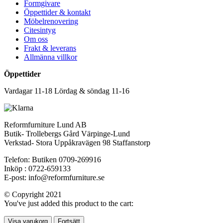
Formgivare
Öppettider & kontakt
Möbelrenovering
Citesintyg
Om oss
Frakt & leverans
Allmänna villkor
Öppettider
Vardagar 11-18 Lördag & söndag 11-16
Reformfurniture Lund AB
Butik- Trollebergs Gård Värpinge-Lund
Verkstad- Stora Uppåkravägen 98 Staffanstorp
Telefon: Butiken 0709-269916
Inköp : 0722-659133
E-post: info@reformfurniture.se
© Copyright 2021
You've just added this product to the cart:
Visa varukorg
Fortsätt