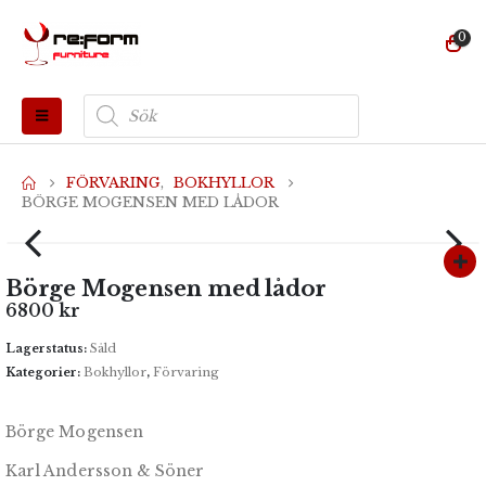
0
Produktsökning
FÖRVARING
,
BOKHYLLOR
BÖRGE MOGENSEN MED LÅDOR
Börge Mogensen med lådor
6800
kr
Lagerstatus:
Såld
Kategorier:
Bokhyllor
,
Förvaring
Börge Mogensen
Karl Andersson & Söner