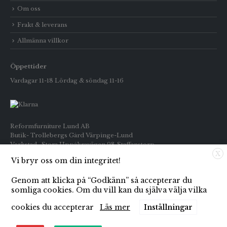
Om oss
Frakt & leverans
Allmänna villkor
Öppettider
Vardagar 11-18 Lördag & söndag 11-16
Reformfurniture Lund AB
Butik- Trollebergs Gård Värpinge-Lund
Verkstad- Stora Uppåkravägen 98 Staffanstorp
X
Vi bryr oss om din integritet!
Telefon: Butiken 0709-269916
Inköp : 0722-659133
Genom att klicka på “Godkänn” så accepterar du
E-post: info@reformfurniture.se
somliga cookies. Om du vill kan du själva välja vilka
cookies du accepterar
Läs mer
Inställningar