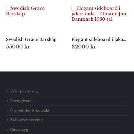
Swedish Grace Barskåp
Elegant sideboard i jakaranda – Omann Jun, Danmark 1960-tal
55000
kr
32000
kr
Vi köper av dig
Formgivare
Öppettider & kontakt
Möbelrenovering
Citesintyg