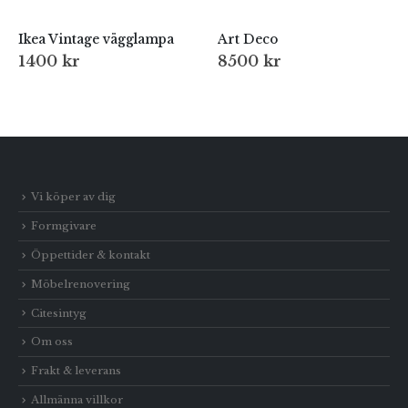
Ikea Vintage vägglampa
Art Deco
1400
kr
8500
kr
Vi köper av dig
Formgivare
Öppettider & kontakt
Möbelrenovering
Citesintyg
Om oss
Frakt & leverans
Allmänna villkor