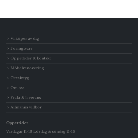
Vi köper av dig
Formgivare
Öppettider & kontakt
Möbelrenovering
Citesintyg
Om oss
Frakt & leverans
Allmänna villkor
Öppettider
Vardagar 11-18 Lördag & söndag 11-16