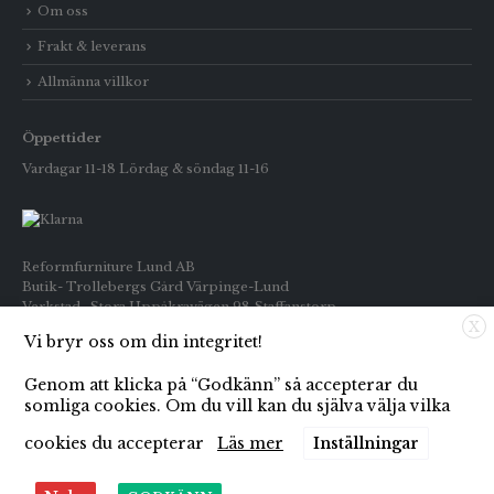
Om oss
Frakt & leverans
Allmänna villkor
Öppettider
Vardagar 11-18 Lördag & söndag 11-16
Reformfurniture Lund AB
Butik- Trollebergs Gård Värpinge-Lund
Verkstad- Stora Uppåkravägen 98 Staffanstorp
X
Vi bryr oss om din integritet!
Telefon: Butiken 0709-269916
Inköp : 0722-659133
Genom att klicka på “Godkänn” så accepterar du
E-post: info@reformfurniture.se
somliga cookies. Om du vill kan du själva välja vilka
cookies du accepterar
Läs mer
Inställningar