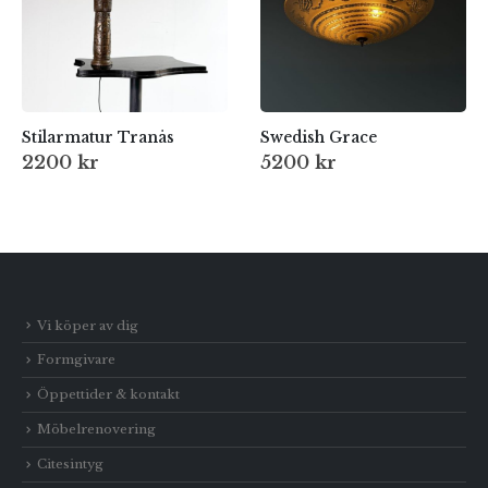
Stilarmatur Tranås
Swedish Grace
2200
kr
5200
kr
Vi köper av dig
Formgivare
Öppettider & kontakt
Möbelrenovering
Citesintyg