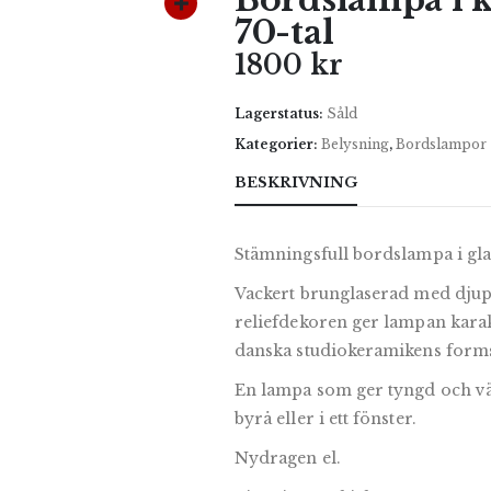
70-tal
1800
kr
Lagerstatus:
Såld
Kategorier:
Belysning
,
Bordslampor
BESKRIVNING
Stämningsfull bordslampa i gl
Vackert brunglaserad med djup
reliefdekoren ger lampan karakt
danska studiokeramikens form
En lampa som ger tyngd och värm
byrå eller i ett fönster.
Nydragen el.