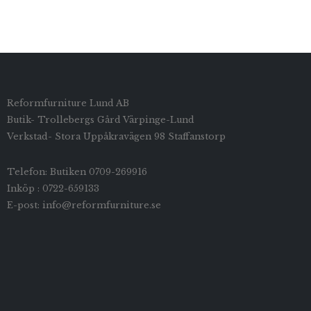
Reformfurniture Lund AB
Butik- Trollebergs Gård Värpinge-Lund
Verkstad- Stora Uppåkravägen 98 Staffanstorp
Telefon: Butiken 0709-269916
Inköp : 0722-659133
E-post: info@reformfurniture.se