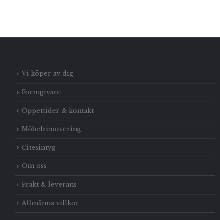
Vi köper av dig
Formgivare
Öppettider & kontakt
Möbelrenovering
Citesintyg
Om oss
Frakt & leverans
Allmänna villkor