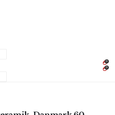
0
0
keramik, Danmark 60–