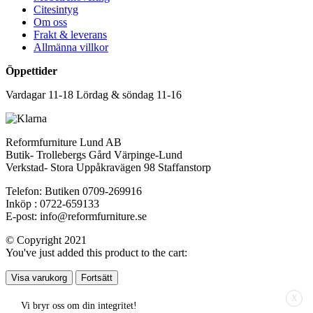
Citesintyg
Om oss
Frakt & leverans
Allmänna villkor
Öppettider
Vardagar 11-18 Lördag & söndag 11-16
Reformfurniture Lund AB
Butik- Trollebergs Gård Värpinge-Lund
Verkstad- Stora Uppåkravägen 98 Staffanstorp
Telefon: Butiken 0709-269916
Inköp : 0722-659133
E-post: info@reformfurniture.se
© Copyright 2021
You've just added this product to the cart:
Visa varukorg
Fortsätt
X
Vi bryr oss om din integritet!