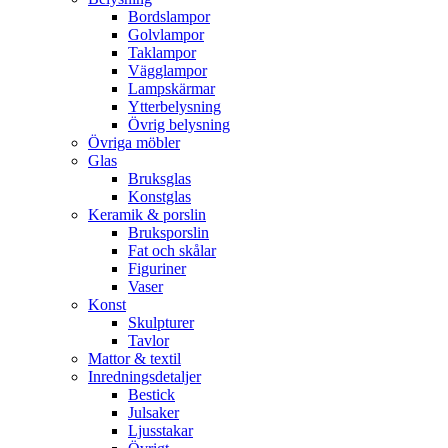
Bordslampor
Golvlampor
Taklampor
Vägglampor
Lampskärmar
Ytterbelysning
Övrig belysning
Övriga möbler
Glas
Bruksglas
Konstglas
Keramik & porslin
Bruksporslin
Fat och skålar
Figuriner
Vaser
Konst
Skulpturer
Tavlor
Mattor & textil
Inredningsdetaljer
Bestick
Julsaker
Ljusstakar