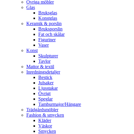
Övriga möbler
Glas
Bruksglas
Konstglas
Keramik & porslin
Bruksporslin
Fat och skålar
Figuriner
Vaser
Konst
Skulpturer
Tavlor
Mattor & textil
Inredningsdetaljer
Bestick
Julsaker
Ljusstakar
Övrigt
Speglar
Tamburmajor/Hängare
Trädgårdsmöbler
Fashion & smycken
Kläder
Väskor
Smycken