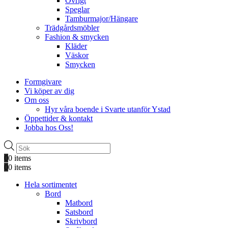
Övrigt
Speglar
Tamburmajor/Hängare
Trädgårdsmöbler
Fashion & smycken
Kläder
Väskor
Smycken
Formgivare
Vi köper av dig
Om oss
Hyr våra boende i Svarte utanför Ystad
Öppettider & kontakt
Jobba hos Oss!
Produktsökning
0
0 items
0
0 items
Hela sortimentet
Bord
Matbord
Satsbord
Skrivbord