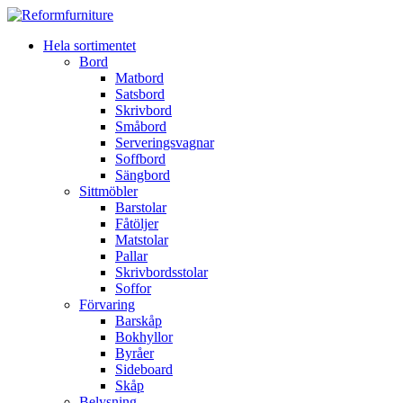
Hela sortimentet
Bord
Matbord
Satsbord
Skrivbord
Småbord
Serveringsvagnar
Soffbord
Sängbord
Sittmöbler
Barstolar
Fåtöljer
Matstolar
Pallar
Skrivbordsstolar
Soffor
Förvaring
Barskåp
Bokhyllor
Byråer
Sideboard
Skåp
Belysning