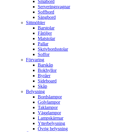
Småbord
Serveringsvagnar
Soffbord
Sängbord
Sittmöbler
Barstolar
Fåtöljer
Matstolar
Pallar
Skrivbordsstolar
Soffor
Förvaring
Barskåp
Bokhyllor
Byråer
Sideboard
Skåp
Belysning
Bordslampor
Golvlampor
Taklampor
Vägglampor
Lampskärmar
Ytterbelysning
Övrig belysning