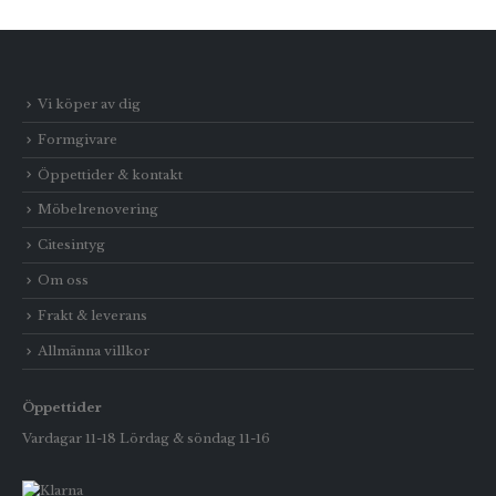
Vi köper av dig
Formgivare
Öppettider & kontakt
Möbelrenovering
Citesintyg
Om oss
Frakt & leverans
Allmänna villkor
Öppettider
Vardagar 11-18 Lördag & söndag 11-16