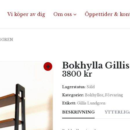
Vi köper av dig
Om oss
Öppettider & kon
NDGREN
Bokhylla Gilli
3800
kr
Lagerstatus:
Såld
Kategorier:
Bokhyllor
,
Förvaring
Etikett:
Gillis Lundgren
BESKRIVNING
YTTERLIG