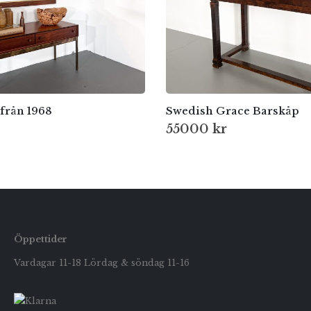
från 1968
Swedish Grace Barskåp
55000
kr
Öppettider
Vardagar 11-18 Lördag & söndag 11-16