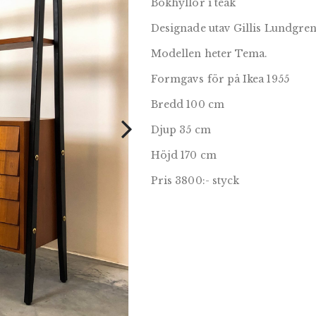
Bokhyllor i teak
Designade utav Gillis Lundgre
Modellen heter Tema.
Formgavs för på Ikea 1955
Bredd 100 cm
Djup 35 cm
Höjd 170 cm
Pris 3800:- styck