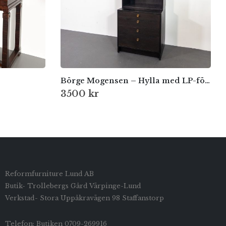
Börge Mogensen – Hylla med LP-förvaring
3500
kr
Reformfurniture Lund AB
Butik- Trollebergs Gård Värpinge-Lund
Verkstad- Stora Uppåkravägen 98 Staffanstorp
Telefon: Butiken 0709-269916