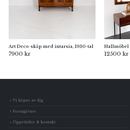
Art Deco-skåp med intarsia, 1930-tal
Hallmöbel 
7900
kr
12500
kr
Vi köper av dig
Formgivare
Öppettider & kontakt