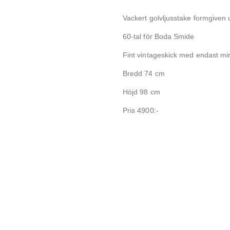
Vackert golvljusstake formgiven ut
60-tal för Boda Smide
Fint vintageskick med endast mi
Bredd 74 cm
Höjd 98 cm
Pris 4900:-