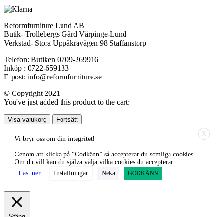
Reformfurniture Lund AB
Butik- Trollebergs Gård Värpinge-Lund
Verkstad- Stora Uppåkravägen 98 Staffanstorp
Telefon: Butiken 0709-269916
Inköp : 0722-659133
E-post: info@reformfurniture.se
© Copyright 2021
You've just added this product to the cart:
Visa varukorg
Fortsätt
X
Vi bryr oss om din integritet!
Genom att klicka på “Godkänn” så accepterar du somliga cookies.
Om du vill kan du själva välja vilka cookies du accepterar
Läs mer
Inställningar
Neka
GODKÄNN
Stäng