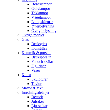
Bordslampor
Golvlampor
Taklampor
Vägglampor
Lampskärmar
Ytterbelysning
Övrig belysning
Övriga möbler
Glas
Bruksglas
Konstglas
Keramik & porslin
Bruksporslin
Fat och skålar
Figuriner
Vaser
Konst
Skulpturer
Tavlor
Mattor & textil
Inredningsdetaljer
Bestick
Julsaker
Ljusstakar