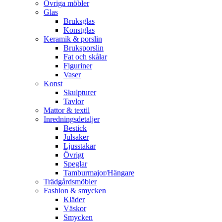
Övriga möbler
Glas
Bruksglas
Konstglas
Keramik & porslin
Bruksporslin
Fat och skålar
Figuriner
Vaser
Konst
Skulpturer
Tavlor
Mattor & textil
Inredningsdetaljer
Bestick
Julsaker
Ljusstakar
Övrigt
Speglar
Tamburmajor/Hängare
Trädgårdsmöbler
Fashion & smycken
Kläder
Väskor
Smycken