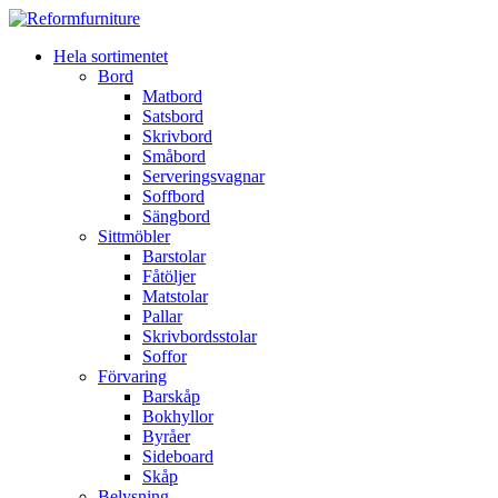
Hela sortimentet
Bord
Matbord
Satsbord
Skrivbord
Småbord
Serveringsvagnar
Soffbord
Sängbord
Sittmöbler
Barstolar
Fåtöljer
Matstolar
Pallar
Skrivbordsstolar
Soffor
Förvaring
Barskåp
Bokhyllor
Byråer
Sideboard
Skåp
Belysning