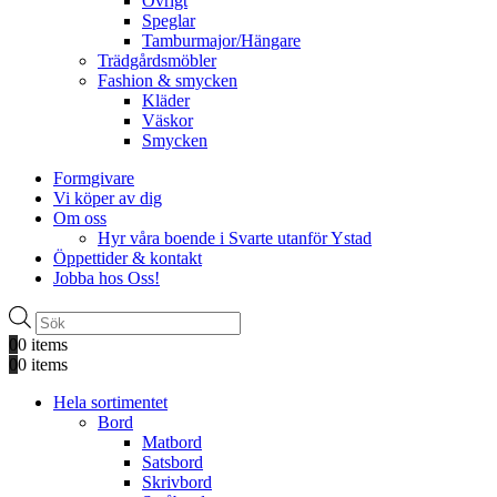
Övrigt
Speglar
Tamburmajor/Hängare
Trädgårdsmöbler
Fashion & smycken
Kläder
Väskor
Smycken
Formgivare
Vi köper av dig
Om oss
Hyr våra boende i Svarte utanför Ystad
Öppettider & kontakt
Jobba hos Oss!
Produktsökning
0
0 items
0
0 items
Hela sortimentet
Bord
Matbord
Satsbord
Skrivbord