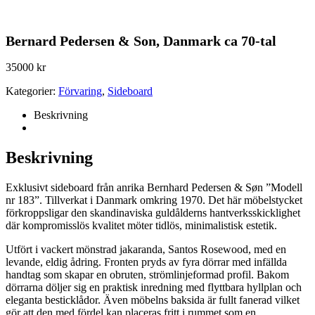
Bernard Pedersen & Son, Danmark ca 70-tal
35000
kr
Kategorier:
Förvaring
,
Sideboard
Beskrivning
Beskrivning
Exklusivt sideboard från anrika Bernhard Pedersen & Søn ”Modell
nr 183”. Tillverkat i Danmark omkring 1970. Det här möbelstycket
förkroppsligar den skandinaviska guldålderns hantverksskicklighet
där kompromisslös kvalitet möter tidlös, minimalistisk estetik.
Utfört i vackert mönstrad jakaranda, Santos Rosewood, med en
levande, eldig ådring.
Fronten pryds av fyra dörrar med infällda
handtag som skapar en obruten, strömlinjeformad profil.
Bakom
dörrarna döljer sig en praktisk inredning med flyttbara hyllplan och
eleganta besticklådor.
Även möbelns baksida är fullt fanerad vilket
gör att den med fördel kan placeras fritt i rummet som en