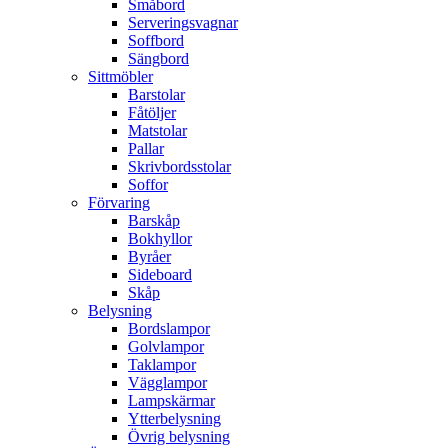
Småbord
Serveringsvagnar
Soffbord
Sängbord
Sittmöbler
Barstolar
Fåtöljer
Matstolar
Pallar
Skrivbordsstolar
Soffor
Förvaring
Barskåp
Bokhyllor
Byråer
Sideboard
Skåp
Belysning
Bordslampor
Golvlampor
Taklampor
Vägglampor
Lampskärmar
Ytterbelysning
Övrig belysning