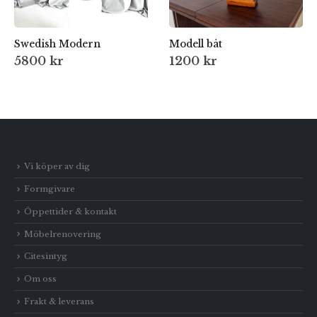
Swedish Modern
Modell båt
5800
kr
1200
kr
Vi köper av dig
Formgivare
Öppettider & kontakt
Möbelrenovering
Citesintyg
Om oss
Frakt & leverans