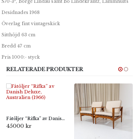
S70-3″, Börge Lindau samt Bo Lindekrantz, Lammhults
Desidnades 1968
Överlag fint vintageskick
Sitthöjd 63 cm
Bredd 47 cm
Pris 1000:- styck
RELATERADE PRODUKTER
Fåtöljer “Rifka” av Danish Deluxe, Australien (1966)
45000
kr