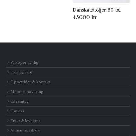
Danska fåtöljer 60-tal
45000
kr
Vi köper av dig
Formgivare
Öppettider & kontakt
Möbelrenovering
Citesintyg
Om oss
Frakt & leverans
Allmänna villkor