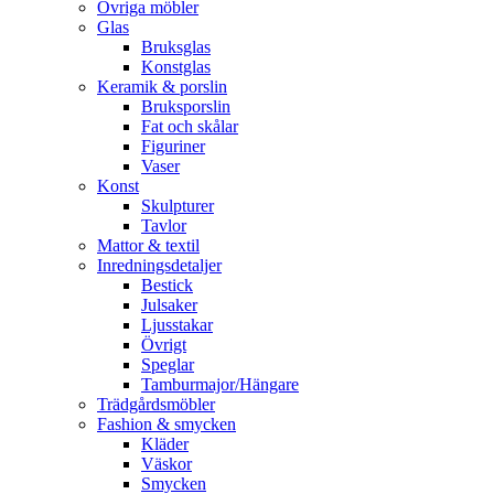
Övriga möbler
Glas
Bruksglas
Konstglas
Keramik & porslin
Bruksporslin
Fat och skålar
Figuriner
Vaser
Konst
Skulpturer
Tavlor
Mattor & textil
Inredningsdetaljer
Bestick
Julsaker
Ljusstakar
Övrigt
Speglar
Tamburmajor/Hängare
Trädgårdsmöbler
Fashion & smycken
Kläder
Väskor
Smycken