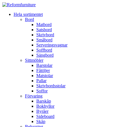
Hela sortimentet
Bord
Matbord
Satsbord
Skrivbord
Småbord
Serveringsvagnar
Soffbord
Sängbord
Sittmöbler
Barstolar
Fåtöljer
Matstolar
Pallar
Skrivbordsstolar
Soffor
Förvaring
Barskåp
Bokhyllor
Byråer
Sideboard
Skåp
Belysning