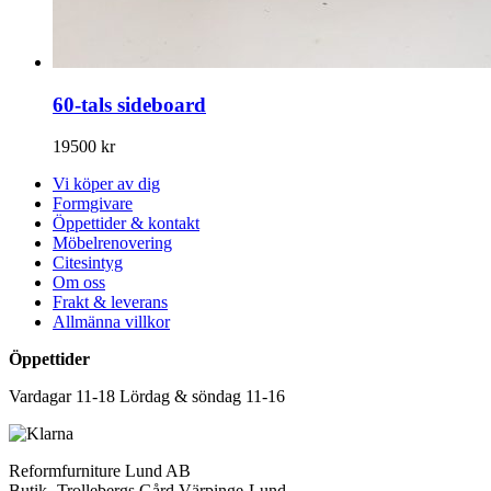
60-tals sideboard
19500
kr
Vi köper av dig
Formgivare
Öppettider & kontakt
Möbelrenovering
Citesintyg
Om oss
Frakt & leverans
Allmänna villkor
Öppettider
Vardagar 11-18 Lördag & söndag 11-16
Reformfurniture Lund AB
Butik- Trollebergs Gård Värpinge-Lund