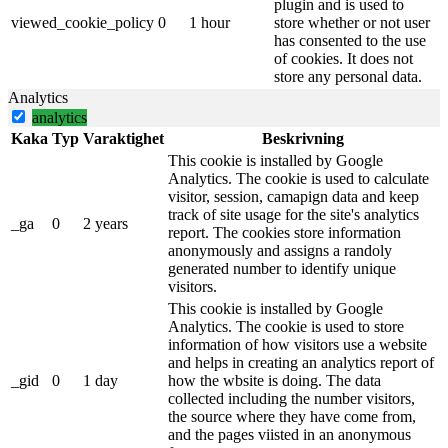
plugin and is used to
viewed_cookie_policy
0
1 hour
store whether or not user
has consented to the use
of cookies. It does not
store any personal data.
Analytics
analytics
Kaka
Typ
Varaktighet
Beskrivning
This cookie is installed by Google
Analytics. The cookie is used to calculate
visitor, session, camapign data and keep
track of site usage for the site's analytics
_ga
0
2 years
report. The cookies store information
anonymously and assigns a randoly
generated number to identify unique
visitors.
This cookie is installed by Google
Analytics. The cookie is used to store
information of how visitors use a website
and helps in creating an analytics report of
_gid
0
1 day
how the wbsite is doing. The data
collected including the number visitors,
the source where they have come from,
and the pages viisted in an anonymous