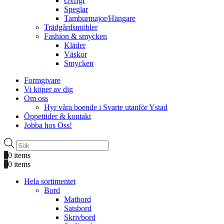
Övrigt
Speglar
Tamburmajor/Hängare
Trädgårdsmöbler
Fashion & smycken
Kläder
Väskor
Smycken
Formgivare
Vi köper av dig
Om oss
Hyr våra boende i Svarte utanför Ystad
Öppettider & kontakt
Jobba hos Oss!
Produktsökning
0
0 items
0
0 items
Hela sortimentet
Bord
Matbord
Satsbord
Skrivbord