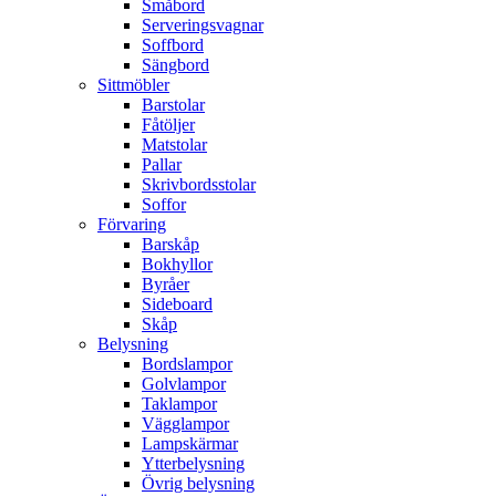
Småbord
Serveringsvagnar
Soffbord
Sängbord
Sittmöbler
Barstolar
Fåtöljer
Matstolar
Pallar
Skrivbordsstolar
Soffor
Förvaring
Barskåp
Bokhyllor
Byråer
Sideboard
Skåp
Belysning
Bordslampor
Golvlampor
Taklampor
Vägglampor
Lampskärmar
Ytterbelysning
Övrig belysning