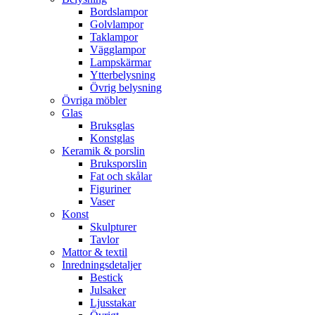
Bordslampor
Golvlampor
Taklampor
Vägglampor
Lampskärmar
Ytterbelysning
Övrig belysning
Övriga möbler
Glas
Bruksglas
Konstglas
Keramik & porslin
Bruksporslin
Fat och skålar
Figuriner
Vaser
Konst
Skulpturer
Tavlor
Mattor & textil
Inredningsdetaljer
Bestick
Julsaker
Ljusstakar