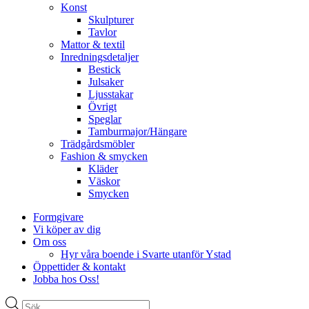
Konst
Skulpturer
Tavlor
Mattor & textil
Inredningsdetaljer
Bestick
Julsaker
Ljusstakar
Övrigt
Speglar
Tamburmajor/Hängare
Trädgårdsmöbler
Fashion & smycken
Kläder
Väskor
Smycken
Formgivare
Vi köper av dig
Om oss
Hyr våra boende i Svarte utanför Ystad
Öppettider & kontakt
Jobba hos Oss!
Produktsökning