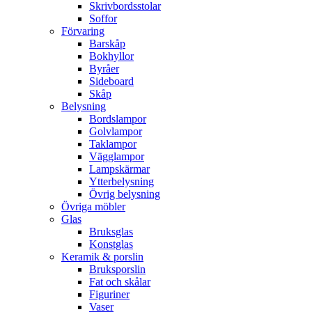
Skrivbordsstolar
Soffor
Förvaring
Barskåp
Bokhyllor
Byråer
Sideboard
Skåp
Belysning
Bordslampor
Golvlampor
Taklampor
Vägglampor
Lampskärmar
Ytterbelysning
Övrig belysning
Övriga möbler
Glas
Bruksglas
Konstglas
Keramik & porslin
Bruksporslin
Fat och skålar
Figuriner
Vaser