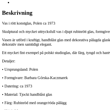
Beskrivning
Vas i rött konstglas, Polen ca 1973
Skulptural och mycket uttrycksfull vas i djupt rubinrött glas, formg
Vasen är utförd i kraftigt, handblåst glas med dekorativa pålagda glask
dekorativ men samtidigt elegant.
Ett mycket fint exempel på polskt studioglas, där färg, tyngd och hantv
Detaljer:
• Ursprungsland: Polen
• Formgivare: Barbara Górska-Kaczmarek
• Datering: ca 1973
• Material: Tjockt handblåst glas
• Färg: Rubinröd med orange/röda pålägg