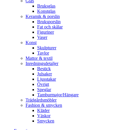
Glas
Bruksglas
Konstglas
Keramik & porslin
Bruksporslin
Fat och skålar
Figuriner
Vaser
Konst
Skulpturer
Tavlor
Mattor & textil
Inredningsdetaljer
Bestick
Julsaker
Ljusstakar
Övrigt
Speglar
Tamburmajor/Hängare
Trädgårdsmöbler
Fashion & smycken
Kläder
Väskor
Smycken