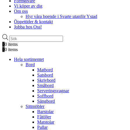
Formgivare
Vi köper av dig
Om oss
Hyr våra boende i Svarte utanför Ystad
Öppettider & kontakt
Jobba hos Oss!
Produktsökning
0
0 items
0
0 items
Hela sortimentet
Bord
Matbord
Satsbord
Skrivbord
Småbord
Serveringsvagnar
Soffbord
Sängbord
Sittmöbler
Barstolar
Fåtöljer
Matstolar
Pallar