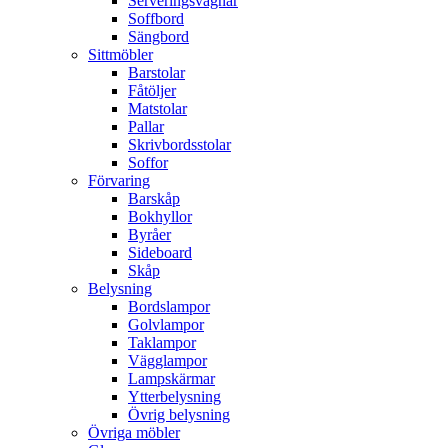
Serveringsvagnar
Soffbord
Sängbord
Sittmöbler
Barstolar
Fåtöljer
Matstolar
Pallar
Skrivbordsstolar
Soffor
Förvaring
Barskåp
Bokhyllor
Byråer
Sideboard
Skåp
Belysning
Bordslampor
Golvlampor
Taklampor
Vägglampor
Lampskärmar
Ytterbelysning
Övrig belysning
Övriga möbler