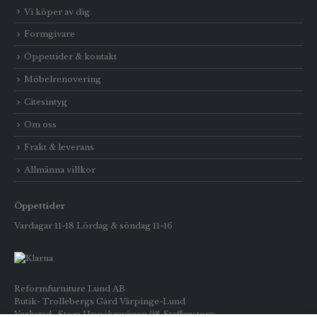
Vi köper av dig
Formgivare
Öppettider & kontakt
Möbelrenovering
Citesintyg
Om oss
Frakt & leverans
Allmänna villkor
Öppettider
Vardagar 11-18 Lördag & söndag 11-16
Reformfurniture Lund AB
Butik- Trollebergs Gård Värpinge-Lund
Verkstad- Stora Uppåkravägen 98 Staffanstorp