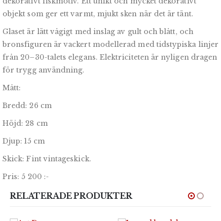
dekorativt fiskmotiv. Ett unikt och mycket dekorativt
objekt som ger ett varmt, mjukt sken när det är tänt.
Glaset är lätt vågigt med inslag av gult och blått, och
bronsfiguren är vackert modellerad med tidstypiska linjer
från 20–30-talets elegans. Elektriciteten är nyligen dragen
för trygg användning.
Mått:
Bredd: 26 cm
Höjd: 28 cm
Djup: 15 cm
Skick: Fint vintageskick.
Pris: 5 200 :-
RELATERADE PRODUKTER