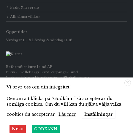
Frakt & leverans
Allmänna villkor
Öppettider
Vardagar 11-18 Lördag & söndag 11-16
Reformfurniture Lund AB
Butik- Trollebergs Gård Värpinge-Lund
Verkstad- Stora Uppåkravägen 98 Staffanstorp
X
Vi bryr oss om din integritet!
Telefon: Butiken 0709-269916
Inköp : 0722-659133
Genom att klicka på “Godkänn” så accepterar du
E-post: info@reformfurniture.se
somliga cookies. Om du vill kan du själva välja vilka
cookies du accepterar
Läs mer
Inställningar
Neka
GODKÄNN
© Copyright 2021