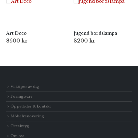
Art Deco
Jugend bordslampa
8500
kr
8200
kr
Vi köper av dig
Formgivare
Öppettider & kontakt
Möbelrenovering
Citesintyg
Om oss