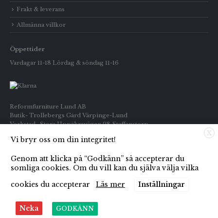
Frakt & leverans
Allmänna villkor
Öppettider
Vardagar 11-18 Lördag & söndag 11-16
Reformfurniture Lund AB
Butik- Trollebergs Gård Värpinge-Lund
Verkstad- Stora Uppåkravägen 98 Staffanstorp
X
Vi bryr oss om din integritet!
Telefon: Butiken 0709-269916
Inköp : 0722-659133
Genom att klicka på “Godkänn” så accepterar du
E-post: info@reformfurniture.se
somliga cookies. Om du vill kan du själva välja vilka
cookies du accepterar
Läs mer
Inställningar
Neka
GODKÄNN
© Copyright 2021