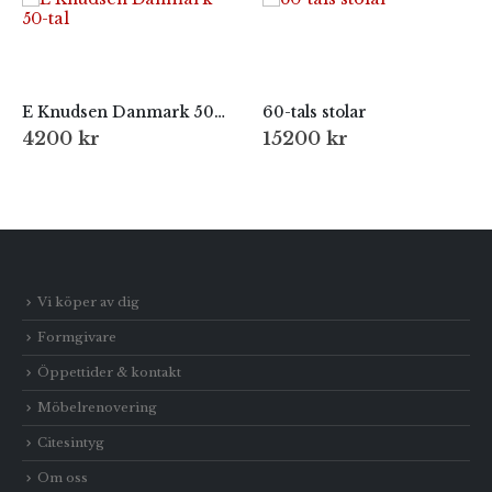
E Knudsen Danmark 50-tal
60-tals stolar
4200
kr
15200
kr
Vi köper av dig
Formgivare
Öppettider & kontakt
Möbelrenovering
Citesintyg
Om oss