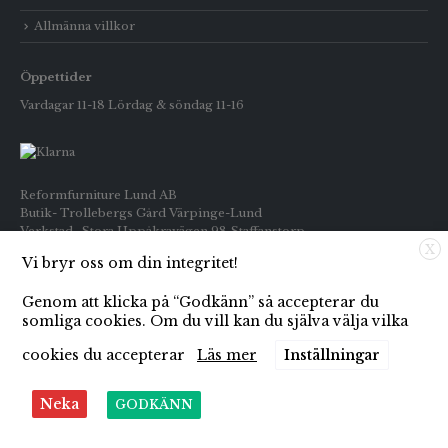
Allmänna villkor
Öppettider
Vardagar 11-18 Lördag & söndag 11-16
Reformfurniture Lund AB
Butik- Trollebergs Gård Värpinge-Lund
Verkstad- Stora Uppåkravägen 98 Staffanstorp
X
Vi bryr oss om din integritet!
Telefon: Butiken 0709-269916
Inköp : 0722-659133
Genom att klicka på “Godkänn” så accepterar du
E-post: info@reformfurniture.se
somliga cookies. Om du vill kan du själva välja vilka
cookies du accepterar
Läs mer
Inställningar
Neka
GODKÄNN
© Copyright 2021