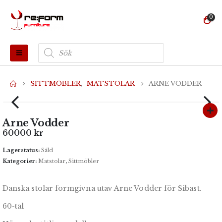
0
Produktsökning
SITTMÖBLER
,
MATSTOLAR
ARNE VODDER
Arne Vodder
60000
kr
Lagerstatus:
Såld
Kategorier:
Matstolar
,
Sittmöbler
Danska stolar formgivna utav Arne Vodder för Sibast.
60-tal