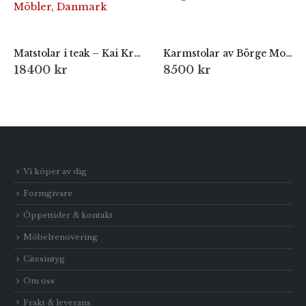
Matstolar i teak – Kai Kristiansen för KS Möbler, Danmark
Karmstolar av Börge Mogensen, modell 575
18400
kr
8500
kr
Vi köper av dig
Formgivare
Öppettider & kontakt
Möbelrenovering
Citesintyg
Om oss
Frakt & leverans