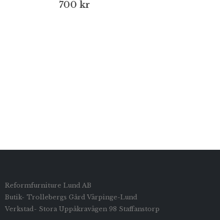
700
kr
Reformfurniture Lund AB
Butik- Trollebergs Gård Värpinge-Lund
Verkstad- Stora Uppåkravägen 98 Staffanstorp