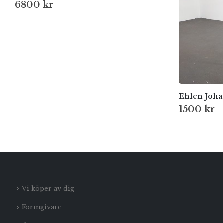
6800
kr
Ehlen Joh
1500
kr
Vi köper av dig
Formgivare