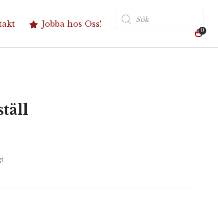
Produktsökning
takt
Jobba hos Oss!
0
täll
gt