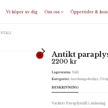
Vi köper av dig
Om oss
Öppettider & kon
YSTÄLL
Antikt paraplys
2200
kr
Lagerstatus:
Såld
Kategorier:
Inredningsdetaljer
,
Övri
BESKRIVNING
Vackert Paraplyställ i mässing