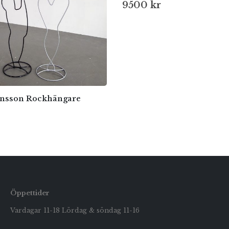
9500
kr
ansson Rockhängare
Öppettider
Vardagar 11-18 Lördag & söndag 11-16