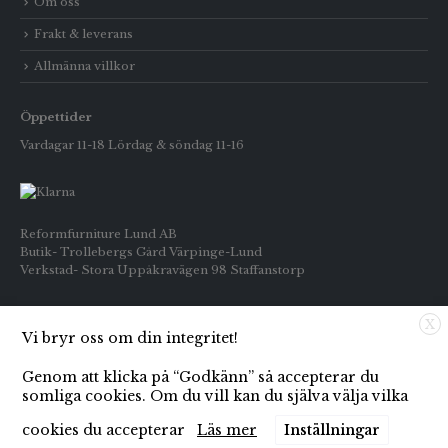
Om oss
Frakt & leverans
Allmänna villkor
Öppettider
Vardagar 11-18 Lördag & söndag 11-16
Reformfurniture Lund AB
Butik- Trollebergs Gård Värpinge-Lund
Verkstad- Stora Uppåkravägen 98 Staffanstorp
Telefon: Butiken 0709-269916
X
Inköp : 0722-659133
Vi bryr oss om din integritet!
E-post: info@reformfurniture.se
Genom att klicka på “Godkänn” så accepterar du
somliga cookies. Om du vill kan du själva välja vilka
cookies du accepterar
Läs mer
Inställningar