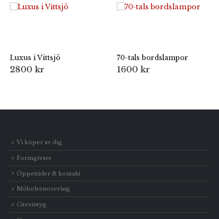
Luxus i Vittsjö
70-tals bordslampor
2800
kr
1600
kr
Vi köper av dig
Formgivare
Öppettider & kontakt
Möbelrenovering
Citesintyg