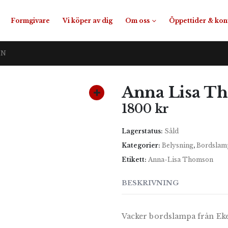
Formgivare
Vi köper av dig
Om oss
Öppettider & kon
ON
Anna Lisa T
1800
kr
Lagerstatus:
Såld
Kategorier:
Belysning
,
Bordslam
Etikett:
Anna-Lisa Thomson
BESKRIVNING
Vacker bordslampa från Ek