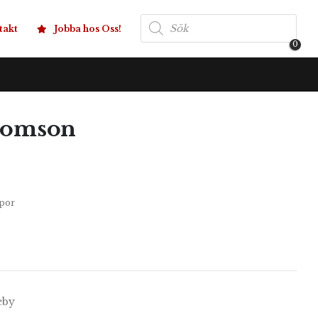
Produktsökning
takt
Jobba hos Oss!
0
homson
por
eby