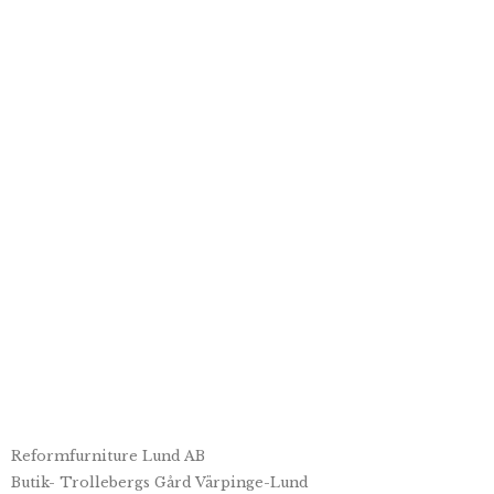
9
1
Reformfurniture Lund AB
Butik- Trollebergs Gård Värpinge-Lund