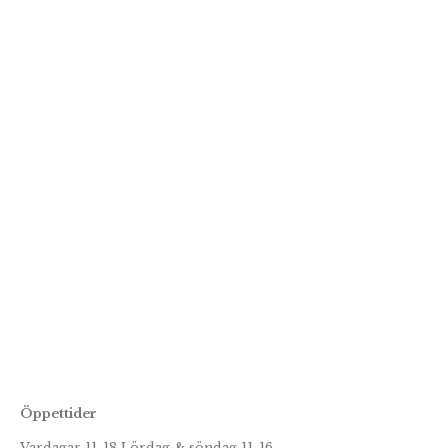
Öppettider
Vardagar 11-18 Lördag & söndag 11-16