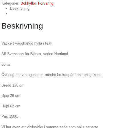
Kategorier:
Bokhyllor
,
Förvaring
Beskrivning
Beskrivning
Vackert vägghängd hylla i teak
Alf Svensson för Bjästa, serien Norrland
60-tal
Överlag fint vintageskick, mindre bruksspår finns enligt bilder
Bredd 120 cm
Djup 28 cm
Höjd 62 cm
Pris 1500:-
Vi har även ett vitrinskåp i samma serie som säljs separat