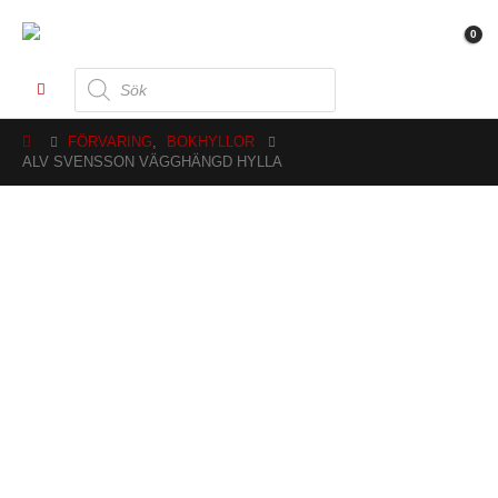
0
Produktsökning
FÖRVARING
,
BOKHYLLOR
ALV SVENSSON VÄGGHÄNGD HYLLA