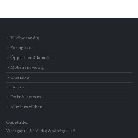
Vi köper av dig
Formgivare
Öppettider & kontakt
Möbelrenovering
Citesintyg
Om oss
Frakt & leverans
Allmänna villkor
Öppettider
Vardagar 11-18 Lördag & söndag 11-16