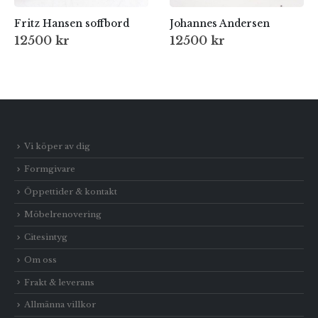
Fritz Hansen soffbord
Johannes Andersen
12500
kr
12500
kr
Vi köper av dig
Formgivare
Öppettider & kontakt
Möbelrenovering
Citesintyg
Om oss
Frakt & leverans
Allmänna villkor