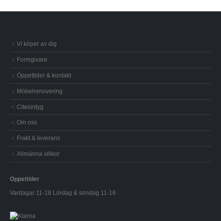
Vi köper av dig
Formgivare
Öppettider & kontakt
Möbelrenovering
Citesintyg
Om oss
Frakt & leverans
Allmänna villkor
Öppettider
Vardagar 11-18 Lördag & söndag 11-16