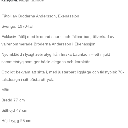
Kategorier:
Fåtöljer
,
Sittmöbler
Fåtölj av Bröderna Andersson, Ekenässjön
Sverige, 1970-tal
Exklusiv fåtölj med kromad snurr- och fällbar bas, tillverkad av
välrenommerade Bröderna Andersson i Ekenässjön.
Nyomklädd i lyxigt zebratyg från finska Lauritzon – ett mjukt
sammetstyg som ger både elegans och karaktär.
Otroligt bekväm att sitta i, med justerbart liggläge och tidstypisk 70-
talsdesign i sitt bästa uttryck.
Mått:
Bredd 77 cm
Sitthöjd 47 cm
Höjd rygg 95 cm