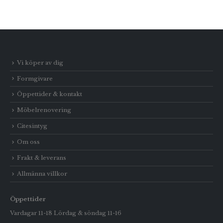
Vi köper av dig
Formgivare
Öppettider & kontakt
Möbelrenovering
Citesintyg
Om oss
Frakt & leverans
Allmänna villkor
Öppettider
Vardagar 11-18 Lördag & söndag 11-16