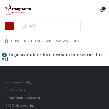
0
Produktsökning
PRODUCT TAG -
WILLIAM WATTING
Inga produkter hittades som motsvarar ditt
val.
Vi köper av dig
Formgivare
Öppettider & kontakt
Möbelrenovering