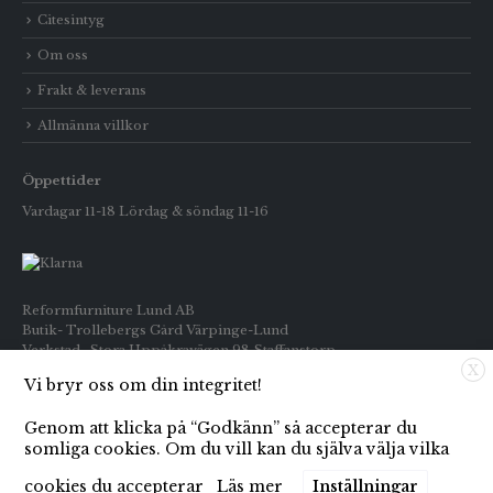
Citesintyg
Om oss
Frakt & leverans
Allmänna villkor
Öppettider
Vardagar 11-18 Lördag & söndag 11-16
Reformfurniture Lund AB
Butik- Trollebergs Gård Värpinge-Lund
Verkstad- Stora Uppåkravägen 98 Staffanstorp
X
Vi bryr oss om din integritet!
Telefon: Butiken 0709-269916
Inköp : 0722-659133
Genom att klicka på “Godkänn” så accepterar du
E-post: info@reformfurniture.se
somliga cookies. Om du vill kan du själva välja vilka
cookies du accepterar
Läs mer
Inställningar