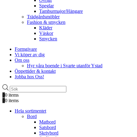
Övrigt
Speglar
Tamburmajor/Hängare
Trädgårdsmöbler
Fashion & smycken
Kläder
Väskor
Smycken
Formgivare
Vi köper av dig
Om oss
Hyr våra boende i Svarte utanför Ystad
Öppettider & kontakt
Jobba hos Oss!
Produktsökning
0
0 items
0
0 items
Hela sortimentet
Bord
Matbord
Satsbord
Skrivbord