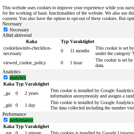
This website uses cookies to improve your experience while you naviga
for the working of basic functionalities of the website. We also use t
consent. You also have the option to opt-out of these cookies. But op
Necessary
Necessary
Alltid aktiverad
Kaka
Typ
Varaktighet
cookielawinfo-checkbox-
This cookie is set b
0
11 months
necessary
under the category '
The cookie is set by
viewed_cookie_policy
0
1 hour
data.
Analytics
analytics
Kaka
Typ
Varaktighet
This cookie is installed by Google Analytics. 
_ga
0
2 years
information anonymously and assigns a rando
This cookie is installed by Google Analytics.
_gid
0
1 day
The data collected including the number vis
Performance
performance
Kaka
Typ
Varaktighet
_gat
0
1 minute
This cookies is installed by Google Universal A