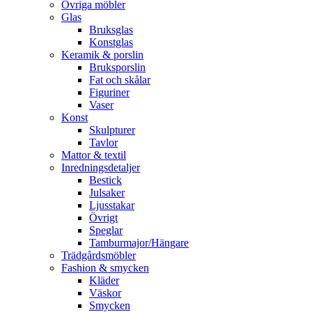
Övriga möbler
Glas
Bruksglas
Konstglas
Keramik & porslin
Bruksporslin
Fat och skålar
Figuriner
Vaser
Konst
Skulpturer
Tavlor
Mattor & textil
Inredningsdetaljer
Bestick
Julsaker
Ljusstakar
Övrigt
Speglar
Tamburmajor/Hängare
Trädgårdsmöbler
Fashion & smycken
Kläder
Väskor
Smycken