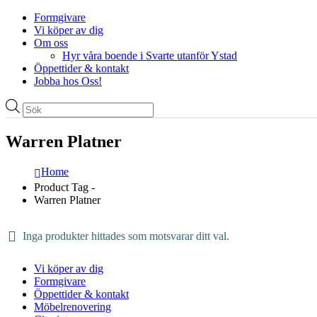
Formgivare
Vi köper av dig
Om oss
Hyr våra boende i Svarte utanför Ystad
Öppettider & kontakt
Jobba hos Oss!
Produktsökning
Warren Platner
Home
Product Tag -
Warren Platner
Inga produkter hittades som motsvarar ditt val.
Vi köper av dig
Formgivare
Öppettider & kontakt
Möbelrenovering