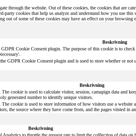
te through the website. Out of these cookies, the cookies that are cate
hird-party cookies that help us analyze and understand how you use this
ting out of some of these cookies may have an effect on your browsing 
Beskrivning
y GDPR Cookie Consent plugin. The purpose of this cookie is to check w
Necessary'.
 the GDPR Cookie Consent plugin and is used to store whether or not use
Beskrivning
The cookie is used to calculate visitor, session, camapign data and keep 
ly generated number to identify unique visitors.
 The cookie is used to store information of how visitors use a website a
itors, the source where they have come from, and the pages viisted in 
Beskrivning
nalytics to throttle the request rate to limit the colllection of data on hi