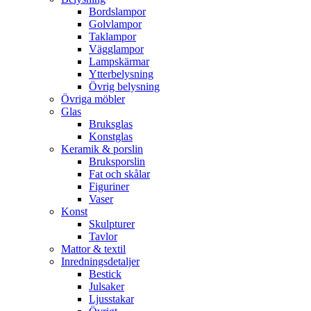
Bordslampor
Golvlampor
Taklampor
Vägglampor
Lampskärmar
Ytterbelysning
Övrig belysning
Övriga möbler
Glas
Bruksglas
Konstglas
Keramik & porslin
Bruksporslin
Fat och skålar
Figuriner
Vaser
Konst
Skulpturer
Tavlor
Mattor & textil
Inredningsdetaljer
Bestick
Julsaker
Ljusstakar