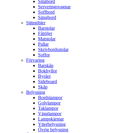
Småbord
Serveringsvagnar
Soffbord
Sängbord
Sittmöbler
Barstolar
Fåtöljer
Matstolar
Pallar
Skrivbordsstolar
Soffor
Förvaring
Barskåp
Bokhyllor
Byråer
Sideboard
Skåp
Belysning
Bordslampor
Golvlampor
Taklampor
Vägglampor
Lampskärmar
Ytterbelysning
Övrig belysning