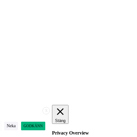
X
Stäng
Neka
GODKÄNN
Privacy Overview