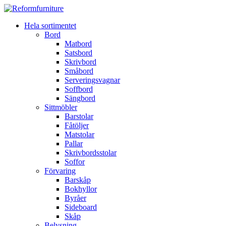
Hela sortimentet
Bord
Matbord
Satsbord
Skrivbord
Småbord
Serveringsvagnar
Soffbord
Sängbord
Sittmöbler
Barstolar
Fåtöljer
Matstolar
Pallar
Skrivbordsstolar
Soffor
Förvaring
Barskåp
Bokhyllor
Byråer
Sideboard
Skåp
Belysning