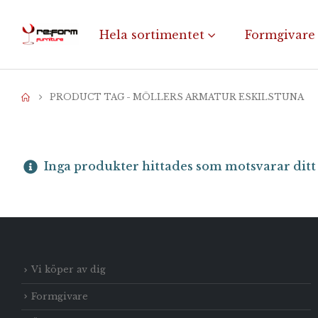
Hela sortimentet
Formgivare
PRODUCT TAG -
MÖLLERS ARMATUR ESKILSTUNA
Inga produkter hittades som motsvarar ditt 
Vi köper av dig
Formgivare