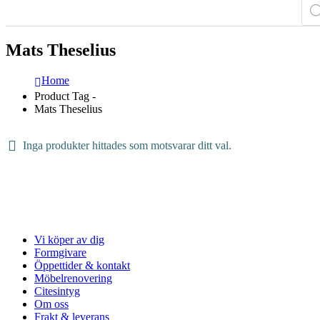
Pro
Mats Theselius
Home
Product Tag -
Mats Theselius
Inga produkter hittades som motsvarar ditt val.
Vi köper av dig
Formgivare
Öppettider & kontakt
Möbelrenovering
Citesintyg
Om oss
Frakt & leverans