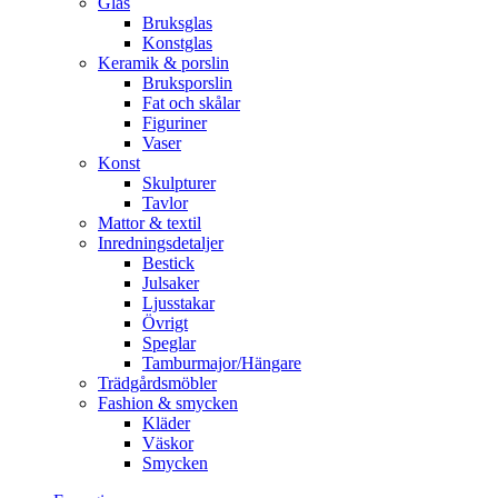
Glas
Bruksglas
Konstglas
Keramik & porslin
Bruksporslin
Fat och skålar
Figuriner
Vaser
Konst
Skulpturer
Tavlor
Mattor & textil
Inredningsdetaljer
Bestick
Julsaker
Ljusstakar
Övrigt
Speglar
Tamburmajor/Hängare
Trädgårdsmöbler
Fashion & smycken
Kläder
Väskor
Smycken