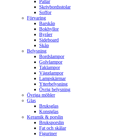
Pallar
Skrivbordsstolar
Soffor
Förvaring
Barskåp
Bokhyllor
Byråer
Sideboard
Skåp
Belysning
Bordslampor
Golvlampor
Taklampor
Vägglampor
Lampskärmar
Ytterbelysning
Övrig belysning
Övriga möbler
Glas
Bruksglas
Konstglas
Keramik & porslin
Bruksporslin
Fat och skålar
Figuriner