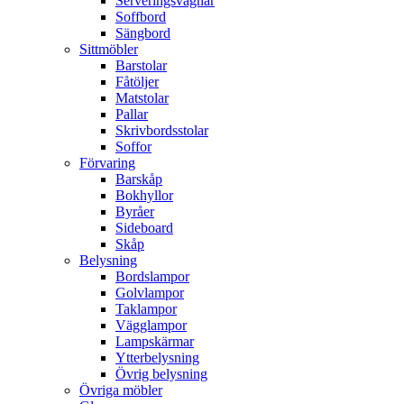
Serveringsvagnar
Soffbord
Sängbord
Sittmöbler
Barstolar
Fåtöljer
Matstolar
Pallar
Skrivbordsstolar
Soffor
Förvaring
Barskåp
Bokhyllor
Byråer
Sideboard
Skåp
Belysning
Bordslampor
Golvlampor
Taklampor
Vägglampor
Lampskärmar
Ytterbelysning
Övrig belysning
Övriga möbler