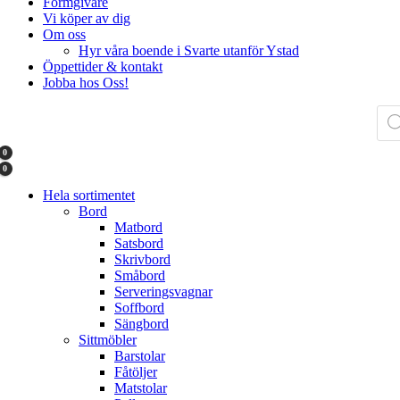
Formgivare
Vi köper av dig
Om oss
Hyr våra boende i Svarte utanför Ystad
Öppettider & kontakt
Jobba hos Oss!
Pro
0
0
Hela sortimentet
Bord
Matbord
Satsbord
Skrivbord
Småbord
Serveringsvagnar
Soffbord
Sängbord
Sittmöbler
Barstolar
Fåtöljer
Matstolar