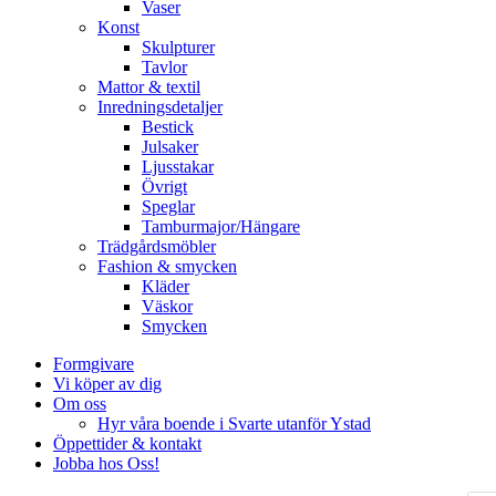
Vaser
Konst
Skulpturer
Tavlor
Mattor & textil
Inredningsdetaljer
Bestick
Julsaker
Ljusstakar
Övrigt
Speglar
Tamburmajor/Hängare
Trädgårdsmöbler
Fashion & smycken
Kläder
Väskor
Smycken
Formgivare
Vi köper av dig
Om oss
Hyr våra boende i Svarte utanför Ystad
Öppettider & kontakt
Jobba hos Oss!