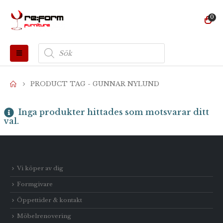
0
Produktsökning
PRODUCT TAG -
GUNNAR NYLUND
Inga produkter hittades som motsvarar ditt
val.
Vi köper av dig
Formgivare
Öppettider & kontakt
Möbelrenovering