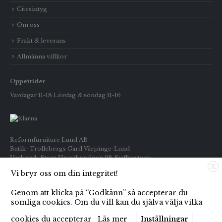
Citesintyg
Om oss
Frakt & leverans
Allmänna villkor
Öppettider
Vardagar 11-18 Lördag & söndag 11-16
Reformfurniture Lund AB
Butik- Trollebergs Gård Värpinge-Lund
Verkstad- Stora Uppåkravägen 98 Staffanstorp
X
Vi bryr oss om din integritet!
Telefon: Butiken 0709-269916
Inköp : 0722-659133
Genom att klicka på “Godkänn” så accepterar du
E-post: info@reformfurniture.se
somliga cookies. Om du vill kan du själva välja vilka
cookies du accepterar
Läs mer
Inställningar