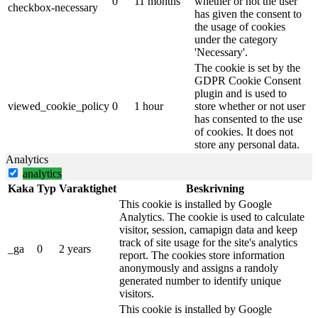
0
11 months
whether or not the user
checkbox-necessary
has given the consent to
the usage of cookies
under the category
'Necessary'.
The cookie is set by the
GDPR Cookie Consent
plugin and is used to
viewed_cookie_policy
0
1 hour
store whether or not user
has consented to the use
of cookies. It does not
store any personal data.
Analytics
analytics
Kaka
Typ
Varaktighet
Beskrivning
This cookie is installed by Google
Analytics. The cookie is used to calculate
visitor, session, camapign data and keep
track of site usage for the site's analytics
_ga
0
2 years
report. The cookies store information
anonymously and assigns a randoly
generated number to identify unique
visitors.
This cookie is installed by Google