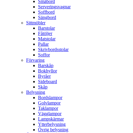
Småbord
Serveringsvagnar
Soffbord
Sängbord
Sittmöbler
Barstolar
Fåtöljer
Matstolar
Pallar
Skrivbordsstolar
Soffor
Förvaring
Barskåp
Bokhyllor
Byråer
Sideboard
Skåp
Belysning
Bordslampor
Golvlampor
Taklampor
Vägglampor
Lampskärmar
Ytterbelysning
Övrig belysning