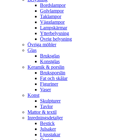
Bordslampor
Golvlampor
Taklampor
Vägglampor
Lampskärmar
Ytterbelysning
Övrig belysning
Övriga möbler
Glas
Bruksglas
Konstglas
Keramik & porslin
Bruksporslin
Fat och skålar
Figuriner
Vaser
Konst
Skulpturer
Tavlor
Mattor & textil
Inredningsdetaljer
Bestick
Julsaker
Ljusstakar