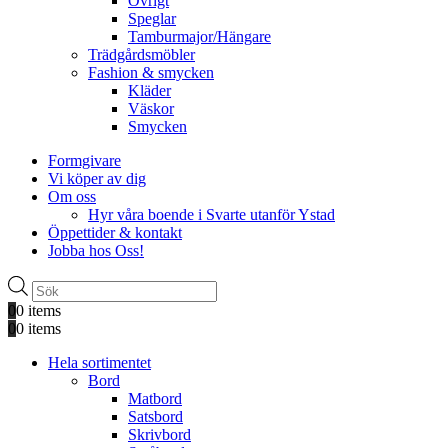
Övrigt
Speglar
Tamburmajor/Hängare
Trädgårdsmöbler
Fashion & smycken
Kläder
Väskor
Smycken
Formgivare
Vi köper av dig
Om oss
Hyr våra boende i Svarte utanför Ystad
Öppettider & kontakt
Jobba hos Oss!
Produktsökning
0
0 items
0
0 items
Hela sortimentet
Bord
Matbord
Satsbord
Skrivbord