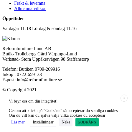
Frakt & leverans
Allmänna villkor
Öppettider
Vardagar 11-18 Lördag & söndag 11-16
Reformfurniture Lund AB
Butik- Trollebergs Gård Värpinge-Lund
Verkstad- Stora Uppåkravägen 98 Staffanstorp
Telefon: Butiken 0709-269916
Inköp : 0722-659133
E-post: info@reformfurniture.se
© Copyright 2021
X
Vi bryr oss om din integritet!
Genom att klicka på “Godkänn” så accepterar du somliga cookies.
Om du vill kan du själva välja vilka cookies du accepterar
Läs mer
Inställningar
Neka
GODKÄNN