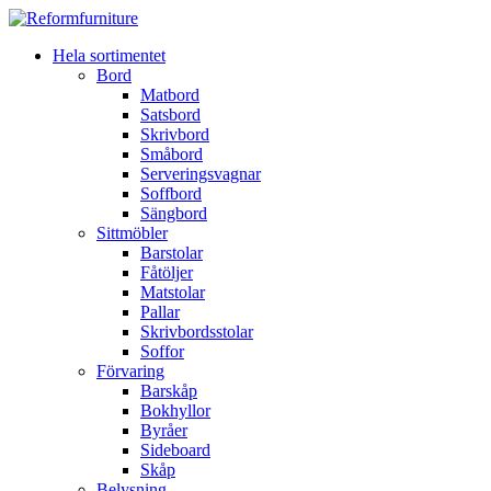
Hela sortimentet
Bord
Matbord
Satsbord
Skrivbord
Småbord
Serveringsvagnar
Soffbord
Sängbord
Sittmöbler
Barstolar
Fåtöljer
Matstolar
Pallar
Skrivbordsstolar
Soffor
Förvaring
Barskåp
Bokhyllor
Byråer
Sideboard
Skåp
Belysning