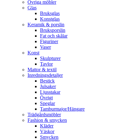
Övriga möbler
Glas
Bruksglas
Konstglas
Keramik & porslin
Bruksporslin
Fat och skålar
Figuriner
Vaser
Konst
Skulpturer
Tavlor
Mattor & textil
Inredningsdetaljer
Bestick
Julsaker
Ljusstakar
Övrigt
Speglar
Tamburmajor/Hängare
Trädgårdsmöbler
Fashion & smycken
Kläder
Väskor
Smycken