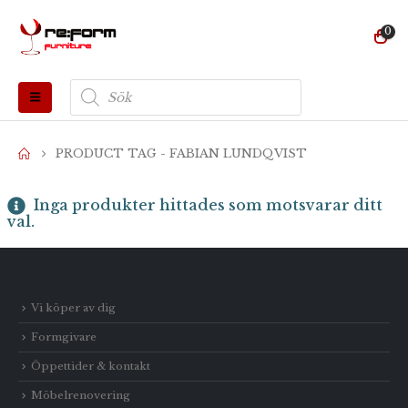
0
Produktsökning
PRODUCT TAG -
FABIAN LUNDQVIST
Inga produkter hittades som motsvarar ditt
val.
Vi köper av dig
Formgivare
Öppettider & kontakt
Möbelrenovering