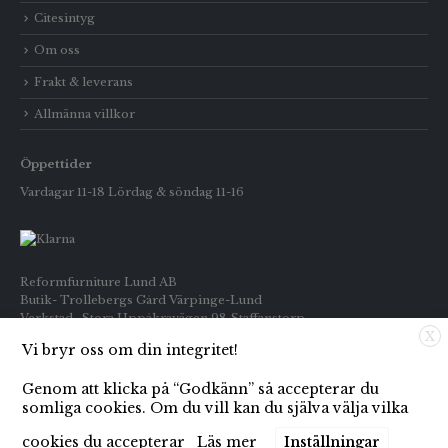
Citesintyg
Om oss
Frakt & leverans
Allmänna villkor
Öppettider
Vardagar 11-18 Lördag & söndag 11-16
Reformfurniture Lund AB
Butik- Trollebergs Gård Värpinge-Lund
Verkstad- Stora Uppåkravägen 98 Staffanstorp
X
Vi bryr oss om din integritet!
Telefon: Butiken 0709-269916
Inköp : 0722-659133
Genom att klicka på “Godkänn” så accepterar du
E-post: info@reformfurniture.se
somliga cookies. Om du vill kan du själva välja vilka
cookies du accepterar
Läs mer
Inställningar