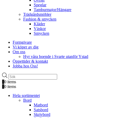
Övrigt
Speglar
Tamburmajor/Hängare
Trädgårdsmöbler
Fashion & smycken
Kläder
Väskor
Smycken
Formgivare
Vi köper av dig
Om oss
Hyr våra boende i Svarte utanför Ystad
Öppettider & kontakt
Jobba hos Oss!
Produktsökning
0
0 items
0
0 items
Hela sortimentet
Bord
Matbord
Satsbord
Skrivbord