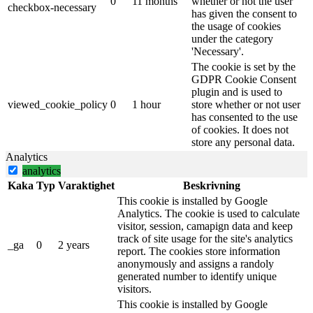
0
11 months
whether or not the user
checkbox-necessary
has given the consent to
the usage of cookies
under the category
'Necessary'.
The cookie is set by the
GDPR Cookie Consent
plugin and is used to
viewed_cookie_policy
0
1 hour
store whether or not user
has consented to the use
of cookies. It does not
store any personal data.
Analytics
analytics
Kaka
Typ
Varaktighet
Beskrivning
This cookie is installed by Google
Analytics. The cookie is used to calculate
visitor, session, camapign data and keep
track of site usage for the site's analytics
_ga
0
2 years
report. The cookies store information
anonymously and assigns a randoly
generated number to identify unique
visitors.
This cookie is installed by Google