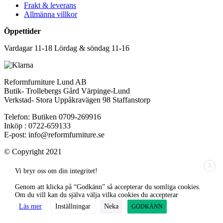
Frakt & leverans
Allmänna villkor
Öppettider
Vardagar 11-18 Lördag & söndag 11-16
Reformfurniture Lund AB
Butik- Trollebergs Gård Värpinge-Lund
Verkstad- Stora Uppåkravägen 98 Staffanstorp
Telefon: Butiken 0709-269916
Inköp : 0722-659133
E-post: info@reformfurniture.se
© Copyright 2021
X
Vi bryr oss om din integritet!
Genom att klicka på “Godkänn” så accepterar du somliga cookies.
Om du vill kan du själva välja vilka cookies du accepterar
Läs mer
Inställningar
Neka
GODKÄNN