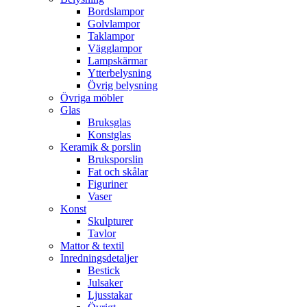
Bordslampor
Golvlampor
Taklampor
Vägglampor
Lampskärmar
Ytterbelysning
Övrig belysning
Övriga möbler
Glas
Bruksglas
Konstglas
Keramik & porslin
Bruksporslin
Fat och skålar
Figuriner
Vaser
Konst
Skulpturer
Tavlor
Mattor & textil
Inredningsdetaljer
Bestick
Julsaker
Ljusstakar