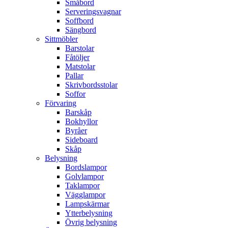
Småbord
Serveringsvagnar
Soffbord
Sängbord
Sittmöbler
Barstolar
Fåtöljer
Matstolar
Pallar
Skrivbordsstolar
Soffor
Förvaring
Barskåp
Bokhyllor
Byråer
Sideboard
Skåp
Belysning
Bordslampor
Golvlampor
Taklampor
Vägglampor
Lampskärmar
Ytterbelysning
Övrig belysning