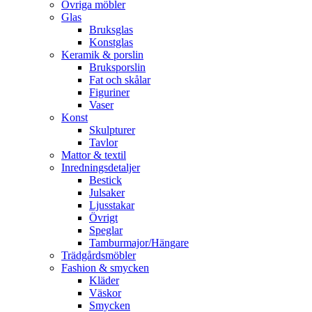
Övriga möbler
Glas
Bruksglas
Konstglas
Keramik & porslin
Bruksporslin
Fat och skålar
Figuriner
Vaser
Konst
Skulpturer
Tavlor
Mattor & textil
Inredningsdetaljer
Bestick
Julsaker
Ljusstakar
Övrigt
Speglar
Tamburmajor/Hängare
Trädgårdsmöbler
Fashion & smycken
Kläder
Väskor
Smycken