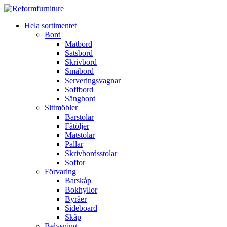
Hela sortimentet
Bord
Matbord
Satsbord
Skrivbord
Småbord
Serveringsvagnar
Soffbord
Sängbord
Sittmöbler
Barstolar
Fåtöljer
Matstolar
Pallar
Skrivbordsstolar
Soffor
Förvaring
Barskåp
Bokhyllor
Byråer
Sideboard
Skåp
Belysning