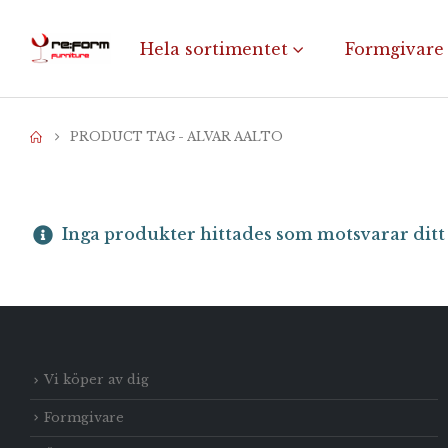
Hela sortimentet
Formgivare
PRODUCT TAG -
ALVAR AALTO
Inga produkter hittades som motsvarar ditt 
Vi köper av dig
Formgivare