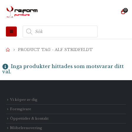
0
Produktsökning
PRODUCT TAG -
ALF STRIDFELDT
Inga produkter hittades som motsvarar ditt
val.
Vi köper av dig
Formgivare
Öppettider & kontakt
Möbelrenovering