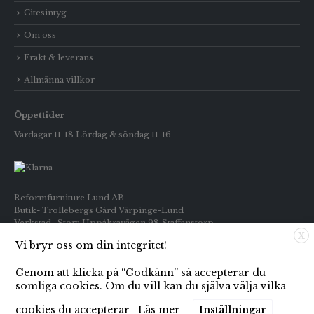
Citesintyg
Om oss
Frakt & leverans
Allmänna villkor
Öppettider
Vardagar 11-18 Lördag & söndag 11-16
Reformfurniture Lund AB
Butik- Trollebergs Gård Värpinge-Lund
Verkstad- Stora Uppåkravägen 98 Staffanstorp
X
Vi bryr oss om din integritet!
Telefon: Butiken 0709-269916
Inköp : 0722-659133
Genom att klicka på “Godkänn” så accepterar du
E-post: info@reformfurniture.se
somliga cookies. Om du vill kan du själva välja vilka
cookies du accepterar
Läs mer
Inställningar