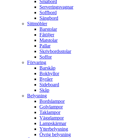
Småbord
Serveringsvagnar
Soffbord
Sängbord
Sittmöbler
Barstolar
Fåtöljer
Matstolar
Pallar
Skrivbordsstolar
Soffor
Förvaring
Barskåp
Bokhyllor
Byråer
Sideboard
Skåp
Belysning
Bordslampor
Golvlampor
Taklampor
Vägglampor
Lampskärmar
Ytterbelysning
Övrig belysning