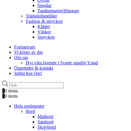
Övrigt
Speglar
Tamburmajor/Hängare
Trädgårdsmöbler
Fashion & smycken
Kläder
Väskor
Smycken
Formgivare
Vi köper av dig
Om oss
Hyr våra boende i Svarte utanför Ystad
Öppettider & kontakt
Jobba hos Oss!
Produktsökning
0
0 items
0
0 items
Hela sortimentet
Bord
Matbord
Satsbord
Skrivbord