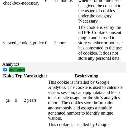
0
11 months
whether or not the user
checkbox-necessary
has given the consent to
the usage of cookies
under the category
'Necessary'.
The cookie is set by the
GDPR Cookie Consent
plugin and is used to
viewed_cookie_policy
0
1 hour
store whether or not user
has consented to the use
of cookies. It does not
store any personal data.
Analytics
analytics
Kaka
Typ
Varaktighet
Beskrivning
This cookie is installed by Google
Analytics. The cookie is used to calculate
visitor, session, camapign data and keep
track of site usage for the site's analytics
_ga
0
2 years
report. The cookies store information
anonymously and assigns a randoly
generated number to identify unique
visitors.
This cookie is installed by Google