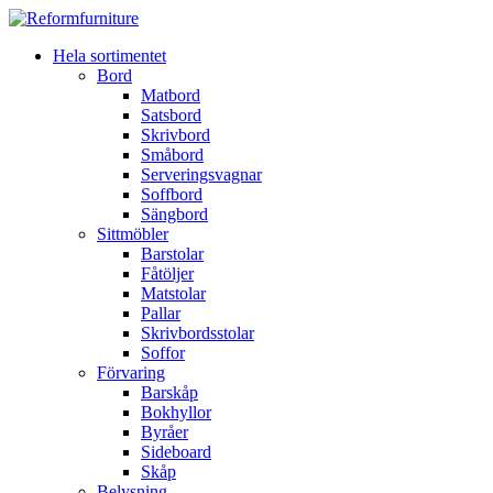
Hela sortimentet
Bord
Matbord
Satsbord
Skrivbord
Småbord
Serveringsvagnar
Soffbord
Sängbord
Sittmöbler
Barstolar
Fåtöljer
Matstolar
Pallar
Skrivbordsstolar
Soffor
Förvaring
Barskåp
Bokhyllor
Byråer
Sideboard
Skåp
Belysning