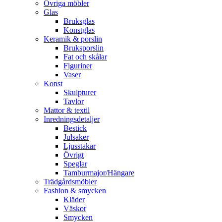
Övriga möbler
Glas
Bruksglas
Konstglas
Keramik & porslin
Bruksporslin
Fat och skålar
Figuriner
Vaser
Konst
Skulpturer
Tavlor
Mattor & textil
Inredningsdetaljer
Bestick
Julsaker
Ljusstakar
Övrigt
Speglar
Tamburmajor/Hängare
Trädgårdsmöbler
Fashion & smycken
Kläder
Väskor
Smycken