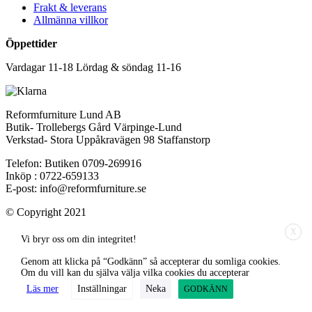
Frakt & leverans
Allmänna villkor
Öppettider
Vardagar 11-18 Lördag & söndag 11-16
Reformfurniture Lund AB
Butik- Trollebergs Gård Värpinge-Lund
Verkstad- Stora Uppåkravägen 98 Staffanstorp
Telefon: Butiken 0709-269916
Inköp : 0722-659133
E-post: info@reformfurniture.se
© Copyright 2021
X
Vi bryr oss om din integritet!
Genom att klicka på “Godkänn” så accepterar du somliga cookies.
Om du vill kan du själva välja vilka cookies du accepterar
Läs mer
Inställningar
Neka
GODKÄNN