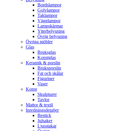
Bordslampor
Golvlampor
Taklampor
Vägglampor
Lampskärmar
Ytterbelysning
Övrig belysning
Övriga möbler
Glas
Bruksglas
Konstglas
Keramik & porslin
Bruksporslin
Fat och skålar
Figuriner
Vaser
Konst
Skulpturer
Tavlor
Mattor & textil
Inredningsdetaljer
Bestick
Julsaker
Ljusstakar